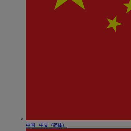
中国 - 中⽂（简体）