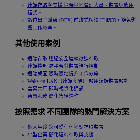
遠端存取與支援
隨時隨地管理人員、裝置與應用
程式。
數位員工體驗 (DEX)
前瞻式解決 IT 問題，避免影
響工作效率。
其他使用案例
遠端存取
透過安全連線改進存取
遠端控制
跨平台對裝置進行控制
遠端桌面
隨時隨地提升工作效率
Wake-on-LAN（遠端喚醒）
啟用遠端裝置啟動
螢幕共用
即時視覺化通訊
智慧服務
簡化售後運作
按照需求
不同團隊的熱門解決方案
個人用途
您可從任何地點存取裝置
小型企業
簡化遠端存取與支援