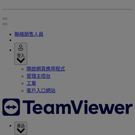
聯絡銷售人員
登入
開啟網頁應用程式
管理主控台
工單
客戶入口網站
產品