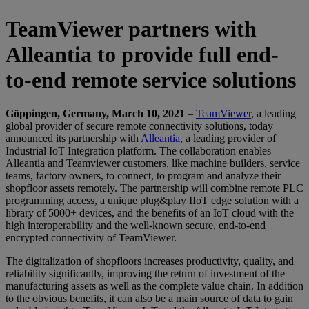
TeamViewer partners with
Alleantia to provide full end-
to-end remote service solutions
Göppingen, Germany, March 10, 2021
–
TeamViewer
, a leading
global provider of secure remote connectivity solutions, today
announced its partnership with
Alleantia
, a leading provider of
Industrial IoT Integration platform. The collaboration enables
Alleantia and Teamviewer customers, like machine builders, service
teams, factory owners, to connect, to program and analyze their
shopfloor assets remotely. The partnership will combine remote PLC
programming access, a unique plug&play IIoT edge solution with a
library of 5000+ devices, and the benefits of an IoT cloud with the
high interoperability and the well-known secure, end-to-end
encrypted connectivity of TeamViewer.
The digitalization of shopfloors increases productivity, quality, and
reliability significantly, improving the return of investment of the
manufacturing assets as well as the complete value chain. In addition
to the obvious benefits, it can also be a main source of data to gain