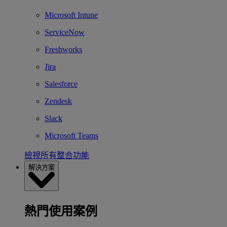
Microsoft Intune
ServiceNow
Freshworks
Jira
Salesforce
Zendesk
Slack
Microsoft Teams
檢視所有整合功能
解決方案
熱門使用案例