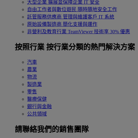
大型企業
擴展並保障企業 IT 安全
自由工作者與數位遊民
隨時隨地安全工作
託管服務供應商
管理與維護客戶 IT 系統
原始設備製造商
簡化支援與運作
非營利及教育行業
TeamViewer 技術享 30% 優惠
按照行業
按行業分類的熱門解決方案
汽車
農業
物流
製造業
零售
醫療保健
銀行與金融
公共領域
請聯絡我們的銷售團隊