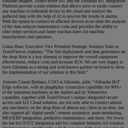
valuable insights. TeamViewer IoT and the Alleantia IoT Integration
Platform provide a joint solution that allows users to easily connect
any machine or industrial device to the cloud and analyze the
gathered data with the help of AI to process the results in alarms.
With the option to connect to affected devices in no-time the analysis
of the data reduces maintenance costs and provides the ability to
offer better services and faster reaction times for machine
manufactures and operators.
Lukas Baur, Executive Vice President Strategic Solution Sales at
TeamViewer, explains: “The fast deployment and data generation on
the shop floor is a key element to improve the overall equipment
effectiveness, reduce costs and increase ROI. We are very happy to
have Alleantia as a strong and well-known partner on board to drive
the implementation of our solution in this field.”
Antonio Conati Barbaro, COO at Alleantia, adds: “Alleantia IIoT
Edge software, with its plug&play connection capability for 90%+
of the industrial machines in the market and its Teleservice
capability, together with TeamViewer’s unique integrated secure
access and IoT Cloud solution, are not only able to connect almost
any machinery on the shop floor of almost any client in no time, but
also support all ‘digital needs’: remote assistance, asset monitoring,
MES/ERP integration, predictive maintenance, and more. We lower
the bar for IT/OT integration and for complete Industry 4.0 solution