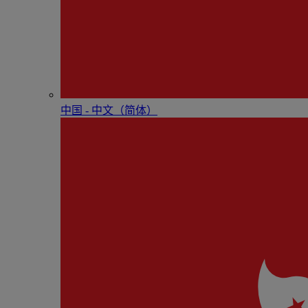
中国 - 中⽂（简体）