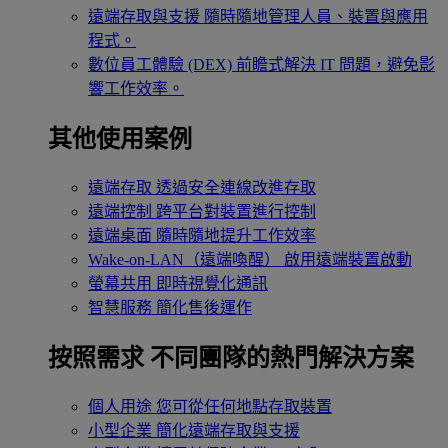
遠端存取與支援
隨時隨地管理人員、裝置與應用
程式。
數位員工體驗 (DEX)
前瞻式解決 IT 問題，避免影
響工作效率。
其他使用案例
遠端存取
透過安全連線改進存取
遠端控制
跨平台對裝置進行控制
遠端桌面
隨時隨地提升工作效率
Wake-on-LAN（遠端喚醒）
啟用遠端裝置啟動
螢幕共用
即時視覺化通訊
智慧服務
簡化售後運作
按照需求
不同團隊的熱門解決方案
個人用途
您可從任何地點存取裝置
小型企業
簡化遠端存取與支援