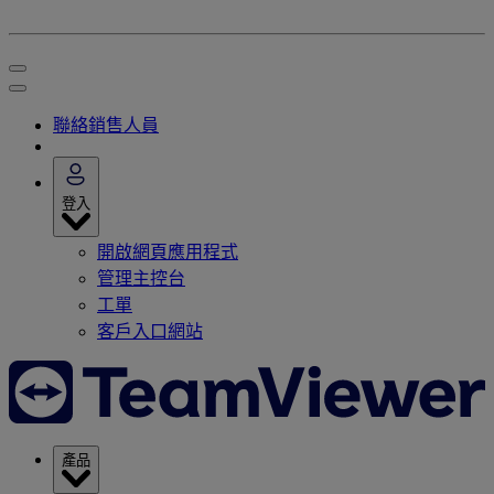
聯絡銷售人員
登入
開啟網頁應用程式
管理主控台
工單
客戶入口網站
產品