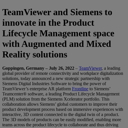
TeamViewer and Siemens to
innovate in the Product
Lifecycle Management space
with Augmented and Mixed
Reality solutions
Goppingen, Germany – July 26, 2022
–
TeamViewer
, a leading
global provider of remote connectivity and workplace digitalization
solutions, today announced a new strategic partnership with
Siemens Digital Industries Software to bring the power of
TeamViewer’s enterprise AR platform
Frontline
to Siemens’
Teamcenter® software, a leading Product Lifecycle Management
(PLM) solution from the Siemens Xcelerator portfolio. This
collaboration allows Siemens’ global customers to improve their
product development process based on immersive experiences with
interactive, 3D content connected to the digital twin of a product.
The 3D models of products can be easily modified, enabling more
teams across the product lifecycle to collaborate and thus driving