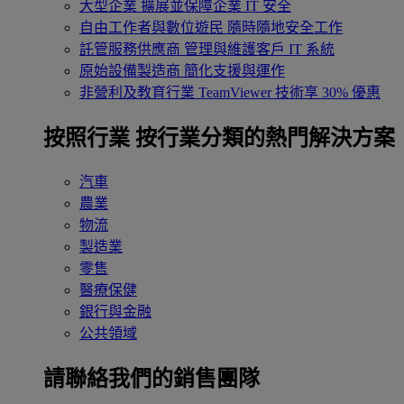
大型企業
擴展並保障企業 IT 安全
自由工作者與數位遊民
隨時隨地安全工作
託管服務供應商
管理與維護客戶 IT 系統
原始設備製造商
簡化支援與運作
非營利及教育行業
TeamViewer 技術享 30% 優惠
按照行業
按行業分類的熱門解決方案
汽車
農業
物流
製造業
零售
醫療保健
銀行與金融
公共領域
請聯絡我們的銷售團隊