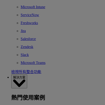
Microsoft Intune
ServiceNow
Freshworks
Jira
Salesforce
Zendesk
Slack
Microsoft Teams
檢視所有整合功能
解決方案
熱門使用案例