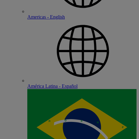
Americas - English
América Latina - Español