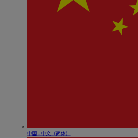
中国 - 中⽂（简体）