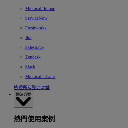
Microsoft Intune
ServiceNow
Freshworks
Jira
Salesforce
Zendesk
Slack
Microsoft Teams
檢視所有整合功能
解決方案
熱門使用案例