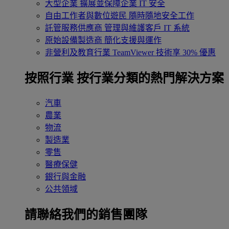
大型企業
擴展並保障企業 IT 安全
自由工作者與數位遊民
隨時隨地安全工作
託管服務供應商
管理與維護客戶 IT 系統
原始設備製造商
簡化支援與運作
非營利及教育行業
TeamViewer 技術享 30% 優惠
按照行業
按行業分類的熱門解決方案
汽車
農業
物流
製造業
零售
醫療保健
銀行與金融
公共領域
請聯絡我們的銷售團隊