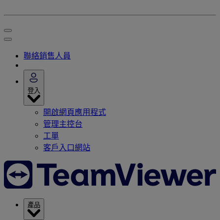
聯絡銷售人員
登入
開啟網頁應用程式
管理主控台
工單
客戶入口網站
產品