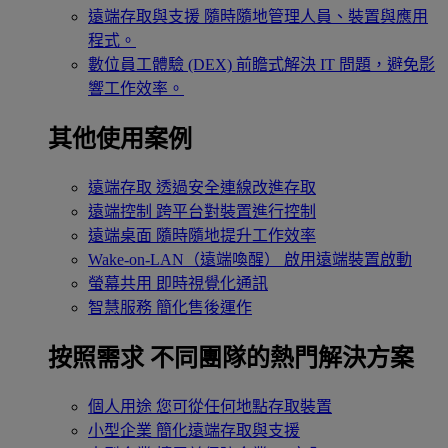
遠端存取與支援
隨時隨地管理人員、裝置與應用
程式。
數位員工體驗 (DEX)
前瞻式解決 IT 問題，避免影
響工作效率。
其他使用案例
遠端存取
透過安全連線改進存取
遠端控制
跨平台對裝置進行控制
遠端桌面
隨時隨地提升工作效率
Wake-on-LAN（遠端喚醒）
啟用遠端裝置啟動
螢幕共用
即時視覺化通訊
智慧服務
簡化售後運作
按照需求
不同團隊的熱門解決方案
個人用途
您可從任何地點存取裝置
小型企業
簡化遠端存取與支援