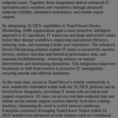
endpoint issues. Together, these integrations deliver enhanced IT
operations and a seamless user experience through advanced
endpoint visibility, automated remediation, and remote expert
support.
By integrating 1E DEX capabilities in TeamViewer Device
Monitoring, SMB organizations gain a more proactive, intelligent
approach to IT operations. IT teams can anticipate and resolve issues
before they disrupt workflows, improving operational efficiency,
reducing costs, and ensuring a better user experience. The enhanced
Device Monitoring solution enables IT teams to proactively monitor
devices, analyze real-time and historical performance data, and
automate troubleshooting—reducing reliance on manual
interventions and minimizing disruptions. This integration empowers
businesses to shift from reactive to proactive IT management,
ensuring smooth and efficient operations.
At the same time, access to TeamViewer’s remote connectivity is
now seamlessly embedded within both the 1E DEX platform and its
ServiceNow integration, providing IT teams with an end-to-end
support experience. 1E users can access real-time endpoint data and
initiate secure remote support sessions directly from their existing
interface, eliminating the need to switch between platforms.
Enterprise customers leveraging TeamViewer Tensor within 1E
DEX benefit from advanced security features such as Conditional