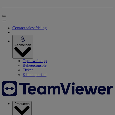
Contact salesafdeling
Aanmelden
Open web-app
Beheerconsole
Ticket
Klantenportaal
Producten