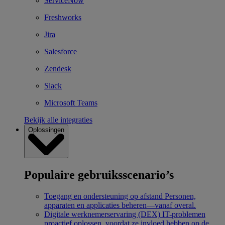
ServiceNow
Freshworks
Jira
Salesforce
Zendesk
Slack
Microsoft Teams
Bekijk alle integraties
Oplossingen
Populaire gebruiksscenario’s
Toegang en ondersteuning op afstand
Personen,
apparaten en applicaties beheren—vanaf overal.
Digitale werknemerservaring (DEX)
IT-problemen
proactief oplossen, voordat ze invloed hebben op de