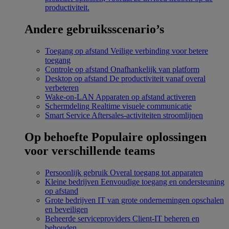
productiviteit.
Andere gebruiksscenario’s
Toegang op afstand
Veilige verbinding voor betere
toegang
Controle op afstand
Onafhankelijk van platform
Desktop op afstand
De productiviteit vanaf overal
verbeteren
Wake-on-LAN
Apparaten op afstand activeren
Schermdeling
Realtime visuele communicatie
Smart Service
Aftersales-activiteiten stroomlijnen
Op behoefte
Populaire oplossingen
voor verschillende teams
Persoonlijk gebruik
Overal toegang tot apparaten
Kleine bedrijven
Eenvoudige toegang en ondersteuning
op afstand
Grote bedrijven
IT van grote ondernemingen opschalen
en beveiligen
Beheerde serviceproviders
Client-IT beheren en
behouden