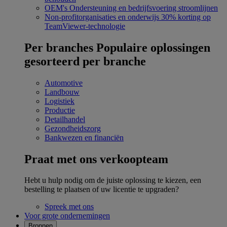
OEM's
Ondersteuning en bedrijfsvoering stroomlijnen
Non-profitorganisaties en onderwijs
30% korting op
TeamViewer-technologie
Per branches
Populaire oplossingen
gesorteerd per branche
Automotive
Landbouw
Logistiek
Productie
Detailhandel
Gezondheidszorg
Bankwezen en financiën
Praat met ons verkoopteam
Hebt u hulp nodig om de juiste oplossing te kiezen, een
bestelling te plaatsen of uw licentie te upgraden?
Spreek met ons
Voor grote ondernemingen
Bronnen