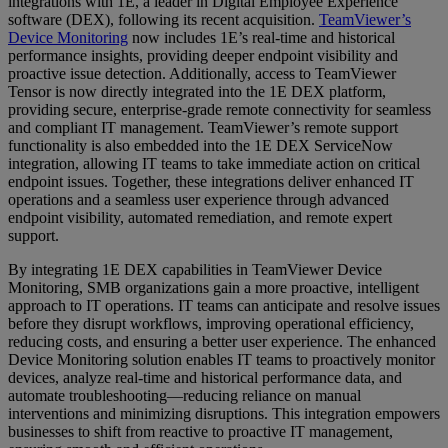
integrations with 1E, a leader in Digital Employee Experience
software (DEX), following its recent acquisition.
TeamViewer’s
Device Monitoring
now includes 1E’s real-time and historical
performance insights, providing deeper endpoint visibility and
proactive issue detection. Additionally, access to TeamViewer
Tensor is now directly integrated into the 1E DEX platform,
providing secure, enterprise-grade remote connectivity for seamless
and compliant IT management. TeamViewer’s remote support
functionality is also embedded into the 1E DEX ServiceNow
integration, allowing IT teams to take immediate action on critical
endpoint issues. Together, these integrations deliver enhanced IT
operations and a seamless user experience through advanced
endpoint visibility, automated remediation, and remote expert
support.
By integrating 1E DEX capabilities in TeamViewer Device
Monitoring, SMB organizations gain a more proactive, intelligent
approach to IT operations. IT teams can anticipate and resolve issues
before they disrupt workflows, improving operational efficiency,
reducing costs, and ensuring a better user experience. The enhanced
Device Monitoring solution enables IT teams to proactively monitor
devices, analyze real-time and historical performance data, and
automate troubleshooting—reducing reliance on manual
interventions and minimizing disruptions. This integration empowers
businesses to shift from reactive to proactive IT management,