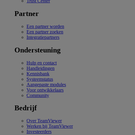
Trust Center
Partner
Een partner worden
Een partner zoeken
Integratiepartners
Ondersteuning
Hulp en contact
Handleidingen
Kennisbank
Systeemstatus
Aangepaste modules
Voor ontwikkelaars
Community
Bedrijf
Over TeamViewer
Werken bij TeamViewer
Investeerders