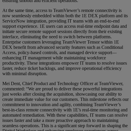
ensuring smooth and efficient operations.
At the same time, access to TeamViewer’s remote connectivity is
now seamlessly embedded within both the 1E DEX platform and its
ServiceNow integration, providing IT teams with an end-to-end
support experience. 1E users can access real-time endpoint data and
initiate secure remote support sessions directly from their existing
interface, eliminating the need to switch between platforms.
Enterprise customers leveraging TeamViewer Tensor within 1E
DEX benefit from advanced security features such as Conditional
Access, policy-based controls, and managed device support—
enhancing IT management while maintaining workforce
productivity. These integrations empower IT teams to resolve issues
faster, reduce ticket backlogs, and improve operational efficiency
with minimal disruption.
Mei Dent, Chief Product and Technology Officer at TeamViewer,
commented: “We are proud to deliver these powerful integrations
just weeks after closing the acquisition, showcasing our ability to
create immediate value for our customers. This milestone reflects our
commitment to innovation and agility, combining TeamViewer’s
best-in-class remote connectivity with 1E’s real-time monitoring and
automated remediation. With these capabilities, IT teams can resolve
issues faster and take a more proactive approach to maintaining
seamless operations. This is a significant step forward in shaping the
Digital Workplace and enhancing employee experiences across