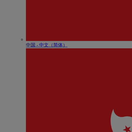
中国 - 中⽂（简体）