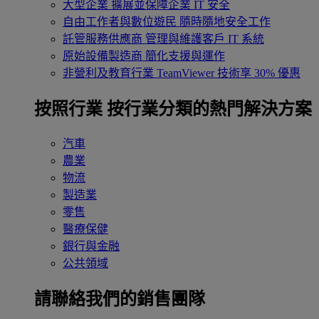
大型企業
擴展並保障企業 IT 安全
自由工作者與數位遊民
隨時隨地安全工作
託管服務供應商
管理與維護客戶 IT 系統
原始設備製造商
簡化支援與運作
非營利及教育行業
TeamViewer 技術享 30% 優惠
按照行業
按行業分類的熱門解決方案
汽車
農業
物流
製造業
零售
醫療保健
銀行與金融
公共領域
請聯絡我們的銷售團隊