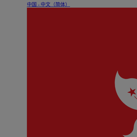
中国 - 中⽂（简体）