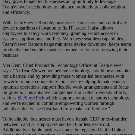
Day, gives female-led businesses an opportunity to leverage
TeamViewer’s technology to enhance productivity, collaboration
and efficiency.
With TeamViewer Remote, businesses can access and control any
device regardless of location to fix IT issues. It also allows
employees to safely work remotely, granting secure access to
systems, applications, and files. With these seamless capabilities,
TeamViewer Remote helps minimize device downtime, keeps teams
productive and enables business owners to focus on growing their
business.
Mei Dent, Chief Product & Technology Officer at TeamViewer
says: “At TeamViewer, we believe technology should be an enabler,
not a barrier, and by providing these women-led businesses with
powerful remote connectivity tools, we're helping female leaders
optimize operations, support flexible work arrangements and focus
on growth. This initiative complements our other diversity efforts,
such as
SheSportTech
which supports women in sports technology,
and we're excited to continue empowering women through
initiatives that we see first-hand truly make a difference."
To be eligible, businesses must have a female CEO or co-founder,
between 5 and 31 employees and be 10 or less years old.
Additionally, eligible businesses must be registered in the United