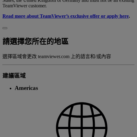
States, the United Kingdom or Germany and must not be an existing
TeamViewer customer.
Read more about TeamViewer’s exclusive offer or apply here
.
請選擇您所在的地區
選擇區域會更改 teamviewer.com 上的語言和/或內容
建議區域
Americas