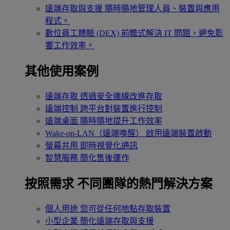
遠端存取與支援
隨時隨地管理人員、裝置與應用
程式。
數位員工體驗 (DEX)
前瞻式解決 IT 問題，避免影
響工作效率。
其他使用案例
遠端存取
透過安全連線改進存取
遠端控制
跨平台對裝置進行控制
遠端桌面
隨時隨地提升工作效率
Wake-on-LAN（遠端喚醒）
啟用遠端裝置啟動
螢幕共用
即時視覺化通訊
智慧服務
簡化售後運作
按照需求
不同團隊的熱門解決方案
個人用途
您可從任何地點存取裝置
小型企業
簡化遠端存取與支援