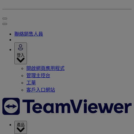
聯絡銷售人員
登入
開啟網頁應用程式
管理主控台
工單
客戶入口網站
產品