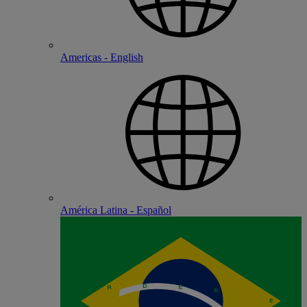
Americas - English
América Latina - Español