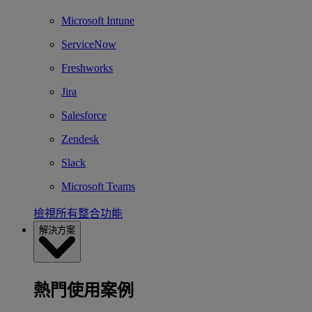
Microsoft Intune
ServiceNow
Freshworks
Jira
Salesforce
Zendesk
Slack
Microsoft Teams
檢視所有整合功能
解決方案
熱門使用案例