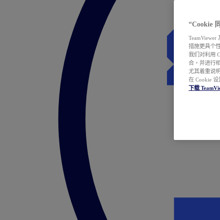
“Cooki
TeamVie
措施更具个
我们对利用 
合，并进行
尤其着重说明
在 Cookie
下载 TeamVi