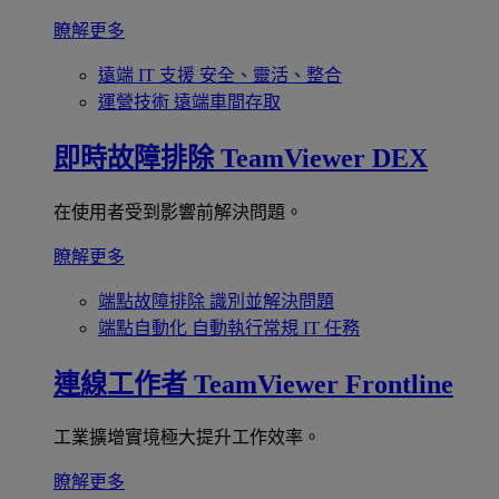
瞭解更多
遠端 IT 支援
安全、靈活、整合
運營技術
遠端車間存取
即時故障排除
TeamViewer DEX
在使用者受到影響前解決問題。
瞭解更多
端點故障排除
識別並解決問題
端點自動化
自動執行常規 IT 任務
連線工作者
TeamViewer Frontline
工業擴增實境極大提升工作效率。
瞭解更多