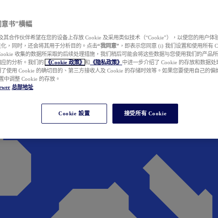
e 同意书”横幅
wer 及其合作伙伴希望在您的设备上存放 Cookie 及采用类似技术（“Cookie”），以使您的用
性化，同时，还会将其用于分析目的。点击
“我同意”
，即表示您同意 (i) 我们设置和使用所有 Cook
Cookie 收集的数据所采取的后续处理措施，我们稍后可能会将这些数据与您使用我们的产品
相应的分析。我们的
《Cookie 政策》
和
《隐私政策》
中进一步介绍了 Cookie 的存放和数据
了使用 Cookie 的确切目的、第三方接收人及 Cookie 的存储时效等。如果您要使用自己的
 设置中调整 Cookie 的存放。
ewer
总部地址
Cookie 設置
接受所有 Cookie