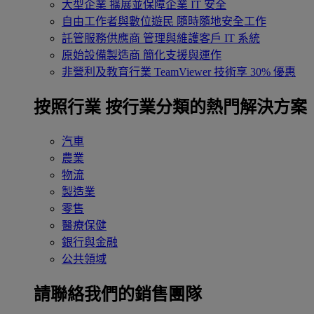
大型企業
擴展並保障企業 IT 安全
自由工作者與數位遊民
隨時隨地安全工作
託管服務供應商
管理與維護客戶 IT 系統
原始設備製造商
簡化支援與運作
非營利及教育行業
TeamViewer 技術享 30% 優惠
按照行業
按行業分類的熱門解決方案
汽車
農業
物流
製造業
零售
醫療保健
銀行與金融
公共領域
請聯絡我們的銷售團隊