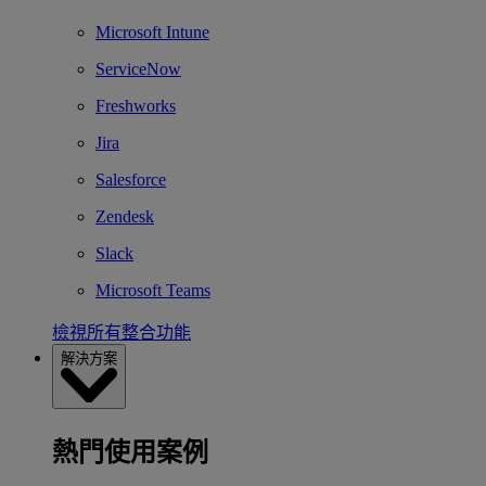
Microsoft Intune
ServiceNow
Freshworks
Jira
Salesforce
Zendesk
Slack
Microsoft Teams
檢視所有整合功能
解決方案
熱門使用案例