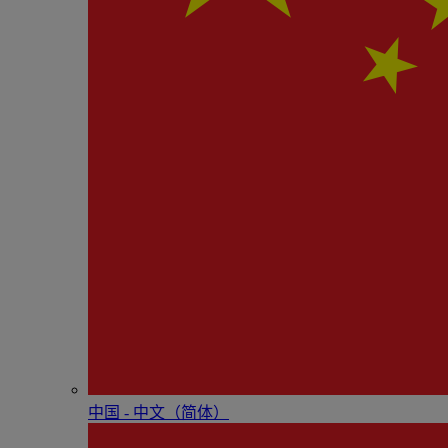
中国 - 中⽂（简体）