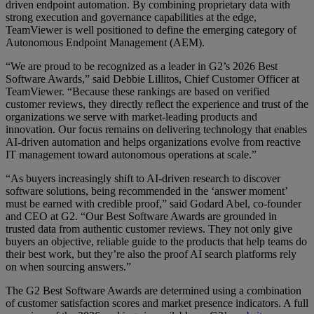
driven endpoint automation. By combining proprietary data with
strong execution and governance capabilities at the edge,
TeamViewer is well positioned to define the emerging category of
Autonomous Endpoint Management (AEM).
“We are proud to be recognized as a leader in G2’s 2026 Best
Software Awards,” said Debbie Lillitos, Chief Customer Officer at
TeamViewer. “Because these rankings are based on verified
customer reviews, they directly reflect the experience and trust of the
organizations we serve with market-leading products and
innovation. Our focus remains on delivering technology that enables
AI-driven automation and helps organizations evolve from reactive
IT management toward autonomous operations at scale.”
“As buyers increasingly shift to AI-driven research to discover
software solutions, being recommended in the ‘answer moment’
must be earned with credible proof,” said Godard Abel, co-founder
and CEO at G2. “Our Best Software Awards are grounded in
trusted data from authentic customer reviews. They not only give
buyers an objective, reliable guide to the products that help teams do
their best work, but they’re also the proof AI search platforms rely
on when sourcing answers.”
The G2 Best Software Awards are determined using a combination
of customer satisfaction scores and market presence indicators. A full