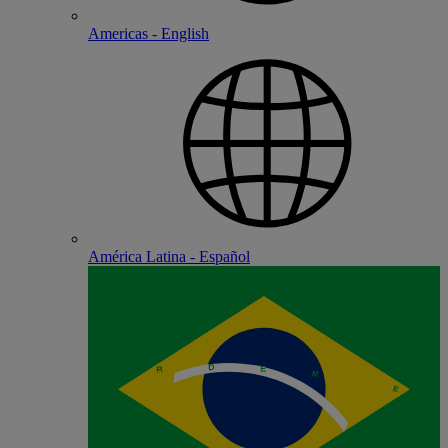
Americas - English
América Latina - Español