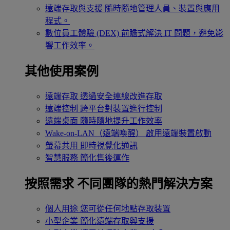
遠端存取與支援
隨時隨地管理人員、裝置與應用
程式。
數位員工體驗 (DEX)
前瞻式解決 IT 問題，避免影
響工作效率。
其他使用案例
遠端存取
透過安全連線改進存取
遠端控制
跨平台對裝置進行控制
遠端桌面
隨時隨地提升工作效率
Wake-on-LAN（遠端喚醒）
啟用遠端裝置啟動
螢幕共用
即時視覺化通訊
智慧服務
簡化售後運作
按照需求
不同團隊的熱門解決方案
個人用途
您可從任何地點存取裝置
小型企業
簡化遠端存取與支援