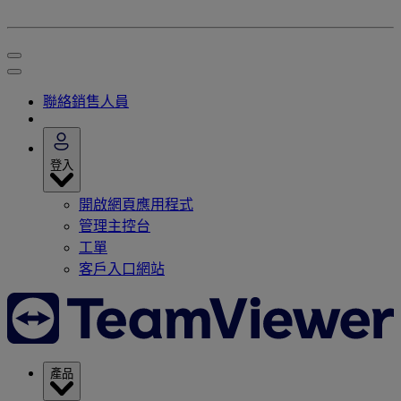
聯絡銷售人員
登入
開啟網頁應用程式
管理主控台
工單
客戶入口網站
產品