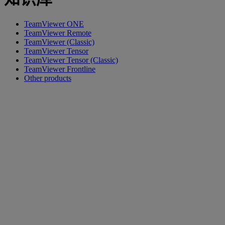
TeamViewer ONE
TeamViewer Remote
TeamViewer (Classic)
TeamViewer Tensor
TeamViewer Tensor (Classic)
TeamViewer Frontline
Other products