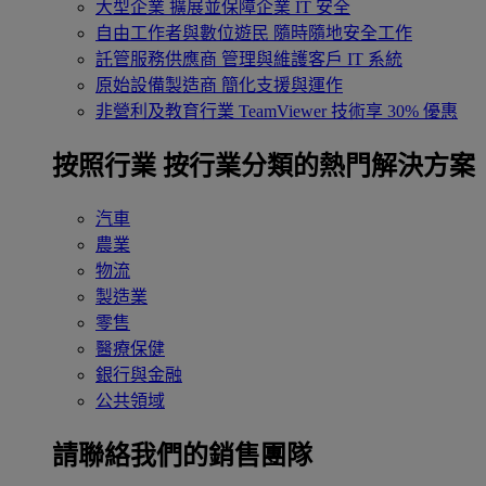
大型企業
擴展並保障企業 IT 安全
自由工作者與數位遊民
隨時隨地安全工作
託管服務供應商
管理與維護客戶 IT 系統
原始設備製造商
簡化支援與運作
非營利及教育行業
TeamViewer 技術享 30% 優惠
按照行業
按行業分類的熱門解決方案
汽車
農業
物流
製造業
零售
醫療保健
銀行與金融
公共領域
請聯絡我們的銷售團隊