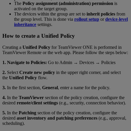
The
Policy assignment (administration) permission
is
activated on the target group.
The devices within the group are set to
inherit policies
from
the group level. This is done via
rollout setup
or
device-level
inheritance
settings.
How to create a Unified Policy
Creating a
Unified Policy
for TeamViewer ONE is performed in
TeamViewer Remote or the web app. Please follow the steps below:
1. Navigate to Policies:
Go to Admin → Devices → Policies
2.
Select
Create new policy
in the upper right corner, and select
the
Unified Policy
flow.
3.
In the first section,
General
, enter a name for the policy.
4.
In the
TeamViewer
section of the policy creation, configure the
desired
remote/client settings
(e.g., security, connection behavior).
5.
In the
Patching
section of the policy creation, configure the
desired
asset inventory and patching preferences
(e.g., approval,
scheduling).