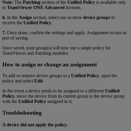
Note:
The
Patching
section of the
Unified Policy
is available only
to
TeamViewer ONE Advanced
licenses.
6.
In the
Assign
section, select one or more
device groups
to
receive the
Unified Policy
.
7.
Once done, confirm the settings and apply. Assignment occurs as
part of saving.
Once saved,
your group(s) will now use a single policy for
TeamViewer and Patching modules.
How to assign or change an assignment
To add or remove device groups to a
Unified Policy
, open the
policy and select
Edit
.
In the event a device needs to be assigned to a different
Unified
Policy
, move the device from its current group to the device group
with the
Unified Policy
assigned to it.
Troubleshooting
A device did not apply the policy.