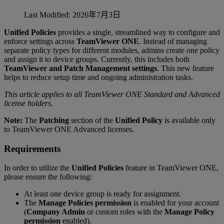
Last Modified: 2026年7月3日
Unified Policies
provides a single, streamlined way to configure and
enforce settings across
TeamViewer ONE
. Instead of managing
separate policy types for different modules, admins create one policy
and assign it to device groups. Currently, this includes both
TeamViewer and Patch Management settings
. This new feature
helps to reduce setup time and ongoing administration tasks.
This article applies to all TeamViewer ONE Standard and Advanced
license holders.
Note:
The
Patching
section of the
Unified Policy
is available only
to TeamViewer ONE Advanced licenses.
Requirements
In order to utilize the
Unified Policies
feature in TeamViewer ONE,
please ensure the following:
At least one device group is ready for assignment.
The
Manage Policies permission
is enabled for your account
(
Company Admin
or custom roles with the
Manage Policy
permission
enabled).