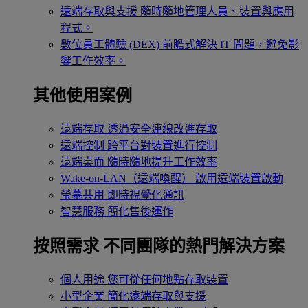
遠端存取與支援
隨時隨地管理人員、裝置與應用
程式。
數位員工體驗 (DEX)
前瞻式解決 IT 問題，避免影
響工作效率。
其他使用案例
遠端存取
透過安全連線改進存取
遠端控制
跨平台對裝置進行控制
遠端桌面
隨時隨地提升工作效率
Wake-on-LAN（遠端喚醒）
啟用遠端裝置啟動
螢幕共用
即時視覺化通訊
智慧服務
簡化售後運作
按照需求
不同團隊的熱門解決方案
個人用途
您可從任何地點存取裝置
小型企業
簡化遠端存取與支援