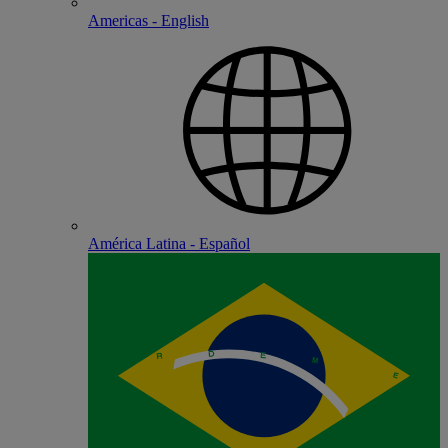
Americas - English
América Latina - Español