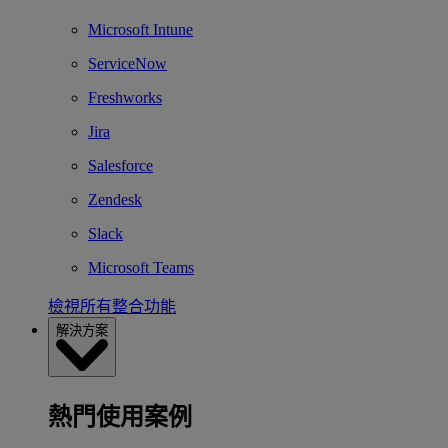
Microsoft Intune
ServiceNow
Freshworks
Jira
Salesforce
Zendesk
Slack
Microsoft Teams
檢視所有整合功能
解決方案
熱門使用案例