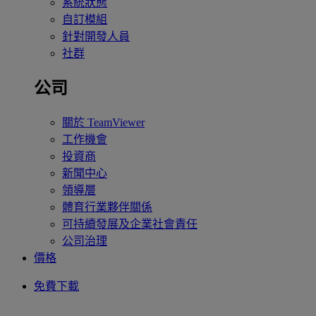
系統狀態
自訂模組
針對開發人員
社群
公司
關於 TeamViewer
工作機會
投資商
新聞中心
領導層
體育行業夥伴關係
可持續發展及企業社會責任
公司治理
價格
免費下載