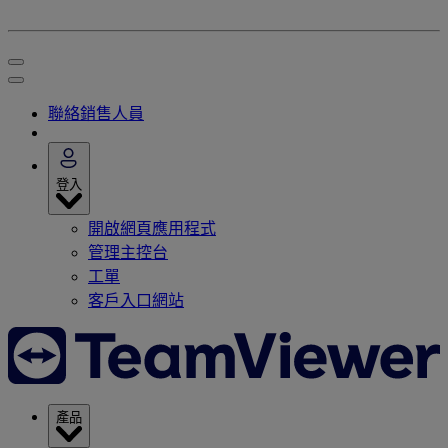
聯絡銷售人員
登入
開啟網頁應用程式
管理主控台
工單
客戶入口網站
產品