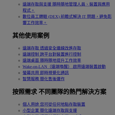
遠端存取與支援
隨時隨地管理人員、裝置與應用
程式。
數位員工體驗 (DEX)
前瞻式解決 IT 問題，避免影
響工作效率。
其他使用案例
遠端存取
透過安全連線改進存取
遠端控制
跨平台對裝置進行控制
遠端桌面
隨時隨地提升工作效率
Wake-on-LAN（遠端喚醒）
啟用遠端裝置啟動
螢幕共用
即時視覺化通訊
智慧服務
簡化售後運作
按照需求
不同團隊的熱門解決方案
個人用途
您可從任何地點存取裝置
小型企業
簡化遠端存取與支援