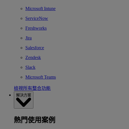
Microsoft Intune
ServiceNow
Freshworks
Jira
Salesforce
Zendesk
Slack
Microsoft Teams
檢視所有整合功能
解決方案
熱門使用案例