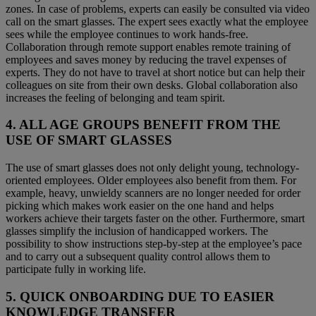
zones. In case of problems, experts can easily be consulted via video
call on the smart glasses. The expert sees exactly what the employee
sees while the employee continues to work hands-free.
Collaboration through remote support enables remote training of
employees and saves money by reducing the travel expenses of
experts. They do not have to travel at short notice but can help their
colleagues on site from their own desks. Global collaboration also
increases the feeling of belonging and team spirit.
4. ALL AGE GROUPS BENEFIT FROM THE
USE OF SMART GLASSES
The use of smart glasses does not only delight young, technology-
oriented employees. Older employees also benefit from them. For
example, heavy, unwieldy scanners are no longer needed for order
picking which makes work easier on the one hand and helps
workers achieve their targets faster on the other. Furthermore, smart
glasses simplify the inclusion of handicapped workers. The
possibility to show instructions step-by-step at the employee’s pace
and to carry out a subsequent quality control allows them to
participate fully in working life.
5. QUICK ONBOARDING DUE TO EASIER
KNOWLEDGE TRANSFER