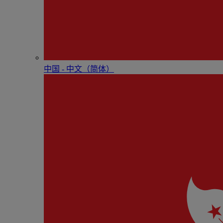
中国 - 中⽂（简体）