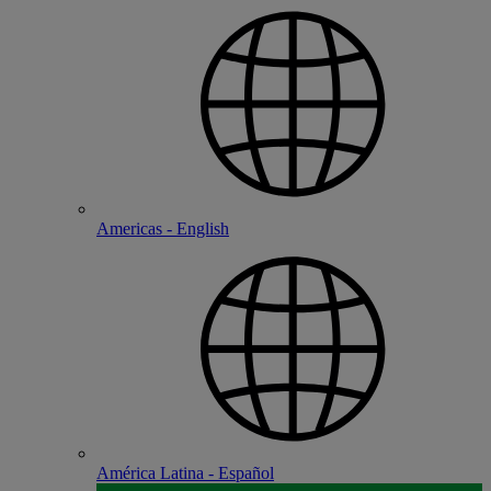
Americas - English
América Latina - Español