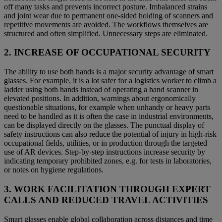
off many tasks and prevents incorrect posture. Imbalanced strains
and joint wear due to permanent one-sided holding of scanners and
repetitive movements are avoided. The workflows themselves are
structured and often simplified. Unnecessary steps are eliminated.
2. INCREASE OF OCCUPATIONAL SECURITY
The ability to use both hands is a major security advantage of smart
glasses. For example, it is a lot safer for a logistics worker to climb a
ladder using both hands instead of operating a hand scanner in
elevated positions. In addition, warnings about ergonomically
questionable situations, for example when unhandy or heavy parts
need to be handled as it is often the case in industrial environments,
can be displayed directly on the glasses. The punctual display of
safety instructions can also reduce the potential of injury in high-risk
occupational fields, utilities, or in production through the targeted
use of AR devices. Step-by-step instructions increase security by
indicating temporary prohibited zones, e.g. for tests in laboratories,
or notes on hygiene regulations.
3. WORK FACILITATION THROUGH EXPERT
CALLS AND REDUCED TRAVEL ACTIVITIES
Smart glasses enable global collaboration across distances and time