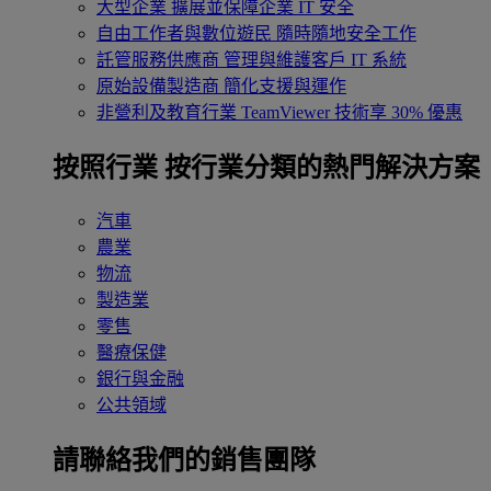
大型企業
擴展並保障企業 IT 安全
自由工作者與數位遊民
隨時隨地安全工作
託管服務供應商
管理與維護客戶 IT 系統
原始設備製造商
簡化支援與運作
非營利及教育行業
TeamViewer 技術享 30% 優惠
按照行業
按行業分類的熱門解決方案
汽車
農業
物流
製造業
零售
醫療保健
銀行與金融
公共領域
請聯絡我們的銷售團隊