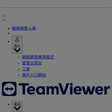
聯絡銷售人員
登入
開啟網頁應用程式
管理主控台
工單
客戶入口網站
產品