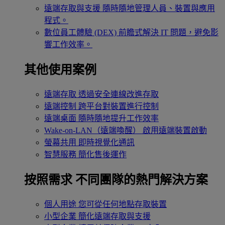
遠端存取與支援
隨時隨地管理人員、裝置與應用
程式。
數位員工體驗 (DEX)
前瞻式解決 IT 問題，避免影
響工作效率。
其他使用案例
遠端存取
透過安全連線改進存取
遠端控制
跨平台對裝置進行控制
遠端桌面
隨時隨地提升工作效率
Wake-on-LAN（遠端喚醒）
啟用遠端裝置啟動
螢幕共用
即時視覺化通訊
智慧服務
簡化售後運作
按照需求
不同團隊的熱門解決方案
個人用途
您可從任何地點存取裝置
小型企業
簡化遠端存取與支援