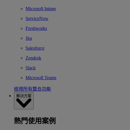
Microsoft Intune
ServiceNow
Freshworks
Jira
Salesforce
Zendesk
Slack
Microsoft Teams
檢視所有整合功能
解決方案
熱門使用案例