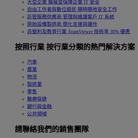
大型企業
擴展並保障企業 IT 安全
自由工作者與數位遊民
隨時隨地安全工作
託管服務供應商
管理與維護客戶 IT 系統
原始設備製造商
簡化支援與運作
非營利及教育行業
TeamViewer 技術享 30% 優惠
按照行業
按行業分類的熱門解決方案
汽車
農業
物流
製造業
零售
醫療保健
銀行與金融
公共領域
請聯絡我們的銷售團隊