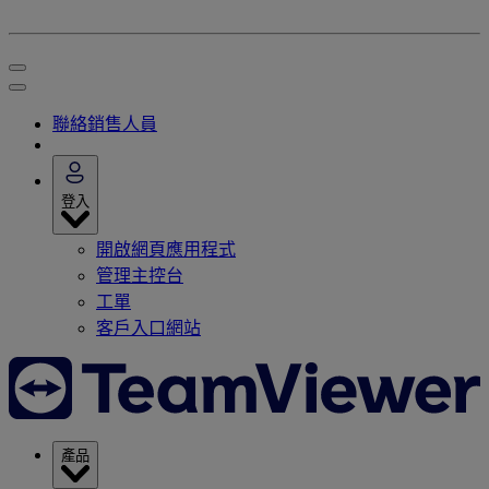
聯絡銷售人員
登入
開啟網頁應用程式
管理主控台
工單
客戶入口網站
產品