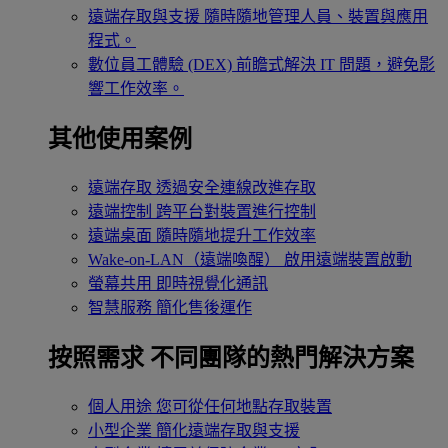
遠端存取與支援
隨時隨地管理人員、裝置與應用
程式。
數位員工體驗 (DEX)
前瞻式解決 IT 問題，避免影
響工作效率。
其他使用案例
遠端存取
透過安全連線改進存取
遠端控制
跨平台對裝置進行控制
遠端桌面
隨時隨地提升工作效率
Wake-on-LAN（遠端喚醒）
啟用遠端裝置啟動
螢幕共用
即時視覺化通訊
智慧服務
簡化售後運作
按照需求
不同團隊的熱門解決方案
個人用途
您可從任何地點存取裝置
小型企業
簡化遠端存取與支援