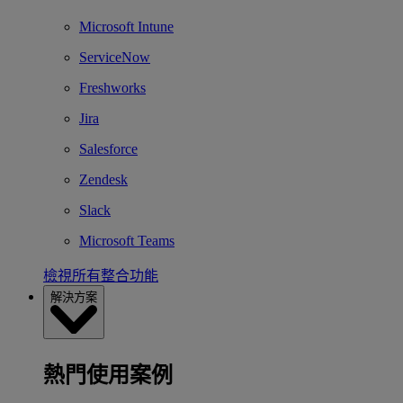
Microsoft Intune
ServiceNow
Freshworks
Jira
Salesforce
Zendesk
Slack
Microsoft Teams
檢視所有整合功能
解決方案
熱門使用案例