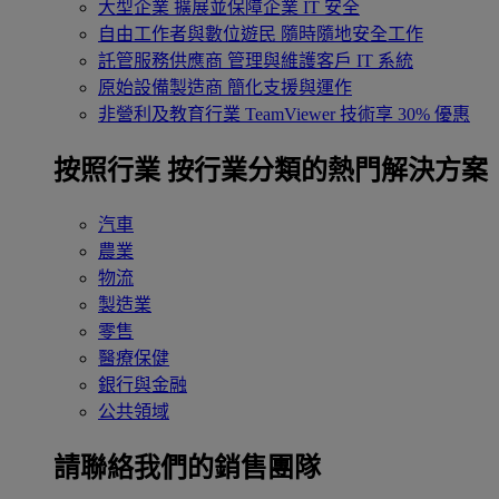
大型企業
擴展並保障企業 IT 安全
自由工作者與數位遊民
隨時隨地安全工作
託管服務供應商
管理與維護客戶 IT 系統
原始設備製造商
簡化支援與運作
非營利及教育行業
TeamViewer 技術享 30% 優惠
按照行業
按行業分類的熱門解決方案
汽車
農業
物流
製造業
零售
醫療保健
銀行與金融
公共領域
請聯絡我們的銷售團隊