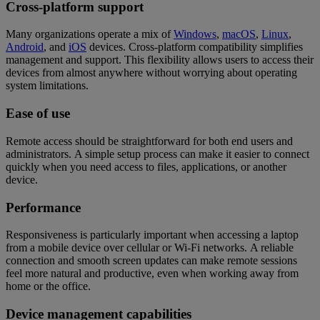
Cross-platform support
Many organizations operate a mix of
Windows
,
macOS
,
Linux
,
Android
, and
iOS
devices. Cross-platform compatibility simplifies
management and support. This flexibility allows users to access their
devices from almost anywhere without worrying about operating
system limitations.
Ease of use
Remote access should be straightforward for both end users and
administrators. A simple setup process can make it easier to connect
quickly when you need access to files, applications, or another
device.
Performance
Responsiveness is particularly important when accessing a laptop
from a mobile device over cellular or Wi-Fi networks. A reliable
connection and smooth screen updates can make remote sessions
feel more natural and productive, even when working away from
home or the office.
Device management capabilities