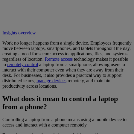
Insights overview
Work no longer happens from a single device. Employees frequently
move between laptops, smartphones, and tablets throughout the day,
creating a need for secure access to applications, files, and systems
regardless of location.
Remote access
technology makes it possible
to
remotely control
a laptop from a smartphone, allowing users to
interact with their computer even when they are away from their
desk. For businesses, it also provides a practical way to support
distributed teams,
manage devices
remotely, and maintain
productivity across locations.
What does it mean to control a laptop
from a phone?
Controlling a laptop from a phone means using a mobile device to
access and interact with a computer remotely.