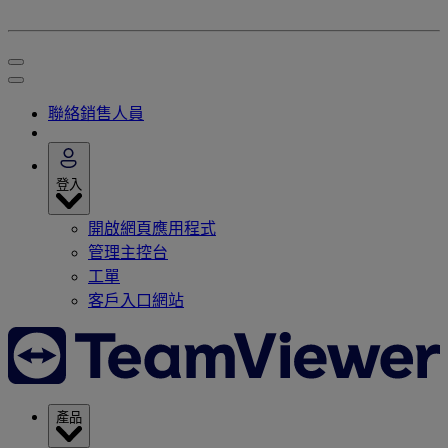
聯絡銷售人員
登入
開啟網頁應用程式
管理主控台
工單
客戶入口網站
產品