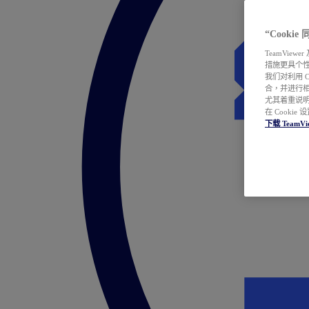
“Cooki
TeamVie
措施更具个
我们对利用 
合，并进行
尤其着重说明
在 Cookie
下载 TeamVi