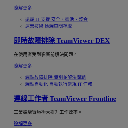
瞭解更多
遠端 IT 支援
安全、靈活、整合
運營技術
遠端車間存取
即時故障排除
TeamViewer DEX
在使用者受到影響前解決問題。
瞭解更多
端點故障排除
識別並解決問題
端點自動化
自動執行常規 IT 任務
連線工作者
TeamViewer Frontline
工業擴增實境極大提升工作效率。
瞭解更多