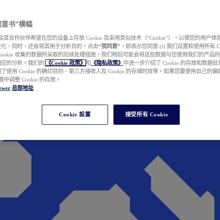
e 同意书”横幅
wer 及其合作伙伴希望在您的设备上存放 Cookie 及采用类似技术（“Cookie”），以使您的用
性化，同时，还会将其用于分析目的。点击
“我同意”
，即表示您同意 (i) 我们设置和使用所有 Cook
Cookie 收集的数据所采取的后续处理措施，我们稍后可能会将这些数据与您使用我们的产品
相应的分析。我们的
《Cookie 政策》
和
《隐私政策》
中进一步介绍了 Cookie 的存放和数据
了使用 Cookie 的确切目的、第三方接收人及 Cookie 的存储时效等。如果您要使用自己的
 设置中调整 Cookie 的存放。
ewer
总部地址
Cookie 設置
接受所有 Cookie