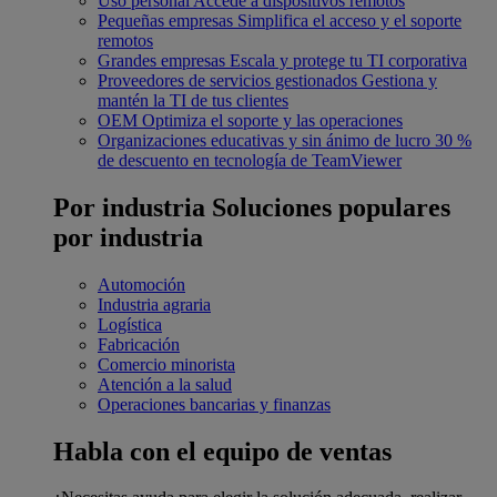
Uso personal
Accede a dispositivos remotos
Pequeñas empresas
Simplifica el acceso y el soporte
remotos
Grandes empresas
Escala y protege tu TI corporativa
Proveedores de servicios gestionados
Gestiona y
mantén la TI de tus clientes
OEM
Optimiza el soporte y las operaciones
Organizaciones educativas y sin ánimo de lucro
30 %
de descuento en tecnología de TeamViewer
Por industria
Soluciones populares
por industria
Automoción
Industria agraria
Logística
Fabricación
Comercio minorista
Atención a la salud
Operaciones bancarias y finanzas
Habla con el equipo de ventas