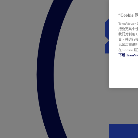
“Cooki
TeamVie
措施更具个
我们对利用 
合，并进行
尤其着重说明
在 Cookie
下载 TeamVi