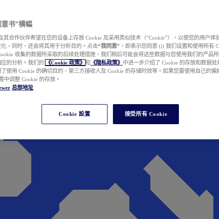
e 同意书”横幅
wer 及其合作伙伴希望在您的设备上存放 Cookie 及采用类似技术（“Cookie”），以使您的用
性化，同时，还会将其用于分析目的。点击
“我同意”
，即表示您同意 (i) 我们设置和使用所有 Cook
Cookie 收集的数据所采取的后续处理措施，我们稍后可能会将这些数据与您使用我们的产品
相应的分析。我们的
《Cookie 政策》
和
《隐私政策》
中进一步介绍了 Cookie 的存放和数据
了使用 Cookie 的确切目的、第三方接收人及 Cookie 的存储时效等。如果您要使用自己的
 设置中调整 Cookie 的存放。
ewer
总部地址
Cookie 設置
接受所有 Cookie