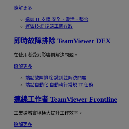
瞭解更多
遠端 IT 支援
安全、靈活、整合
運營技術
遠端車間存取
即時故障排除
TeamViewer DEX
在使用者受到影響前解決問題。
瞭解更多
端點故障排除
識別並解決問題
端點自動化
自動執行常規 IT 任務
連線工作者
TeamViewer Frontline
工業擴增實境極大提升工作效率。
瞭解更多