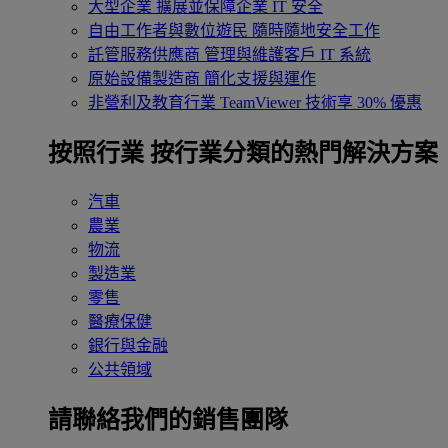
大型企業
擴展並保障企業 IT 安全
自由工作者與數位遊民
隨時隨地安全工作
託管服務供應商
管理與維護客戶 IT 系統
原始設備製造商
簡化支援與運作
非營利及教育行業
TeamViewer 技術享 30% 優惠
按照行業
按行業分類的熱門解決方案
汽車
農業
物流
製造業
零售
醫療保健
銀行與金融
公共領域
請聯絡我們的銷售團隊