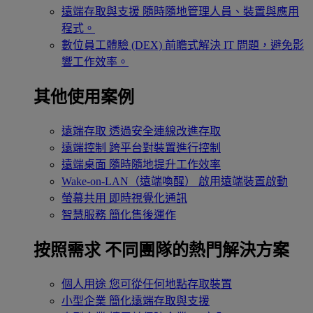
遠端存取與支援
隨時隨地管理人員、裝置與應用
程式。
數位員工體驗 (DEX)
前瞻式解決 IT 問題，避免影
響工作效率。
其他使用案例
遠端存取
透過安全連線改進存取
遠端控制
跨平台對裝置進行控制
遠端桌面
隨時隨地提升工作效率
Wake-on-LAN（遠端喚醒）
啟用遠端裝置啟動
螢幕共用
即時視覺化通訊
智慧服務
簡化售後運作
按照需求
不同團隊的熱門解決方案
個人用途
您可從任何地點存取裝置
小型企業
簡化遠端存取與支援