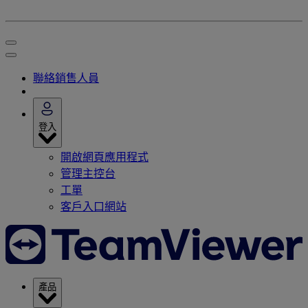
聯絡銷售人員
登入
開啟網頁應用程式
管理主控台
工單
客戶入口網站
產品