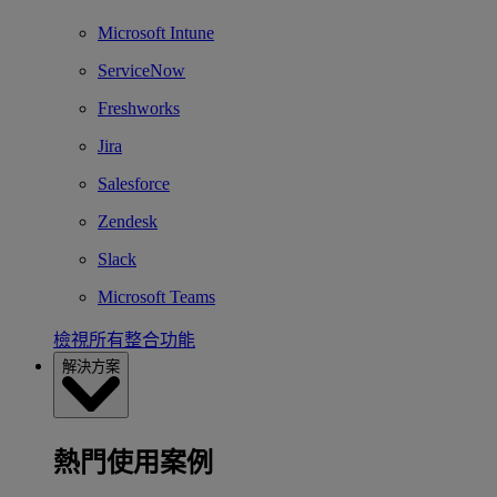
Microsoft Intune
ServiceNow
Freshworks
Jira
Salesforce
Zendesk
Slack
Microsoft Teams
檢視所有整合功能
解決方案
熱門使用案例