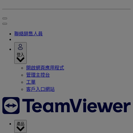
聯絡銷售人員
登入
開啟網頁應用程式
管理主控台
工單
客戶入口網站
產品