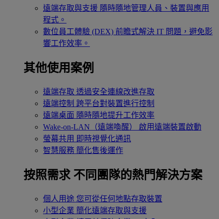
遠端存取與支援
隨時隨地管理人員、裝置與應用
程式。
數位員工體驗 (DEX)
前瞻式解決 IT 問題，避免影
響工作效率。
其他使用案例
遠端存取
透過安全連線改進存取
遠端控制
跨平台對裝置進行控制
遠端桌面
隨時隨地提升工作效率
Wake-on-LAN（遠端喚醒）
啟用遠端裝置啟動
螢幕共用
即時視覺化通訊
智慧服務
簡化售後運作
按照需求
不同團隊的熱門解決方案
個人用途
您可從任何地點存取裝置
小型企業
簡化遠端存取與支援