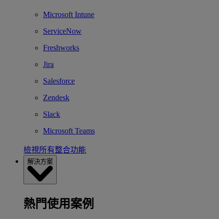
Microsoft Intune
ServiceNow
Freshworks
Jira
Salesforce
Zendesk
Slack
Microsoft Teams
檢視所有整合功能
解決方案
熱門使用案例