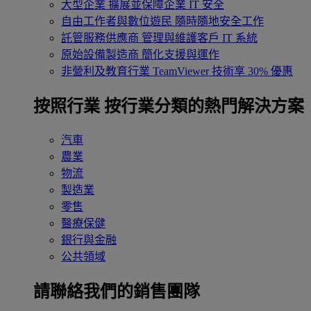
大型企業
擴展並保障企業 IT 安全
自由工作者與數位遊民
隨時隨地安全工作
託管服務供應商
管理與維護客戶 IT 系統
原始設備製造商
簡化支援與運作
非營利及教育行業
TeamViewer 技術享 30% 優惠
按照行業
按行業分類的熱門解決方案
汽車
農業
物流
製造業
零售
醫療保健
銀行與金融
公共領域
請聯絡我們的銷售團隊