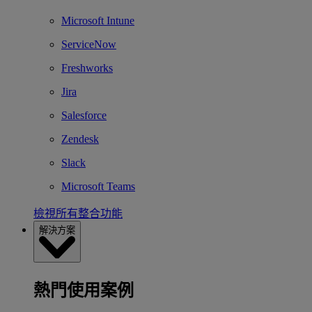
Microsoft Intune
ServiceNow
Freshworks
Jira
Salesforce
Zendesk
Slack
Microsoft Teams
檢視所有整合功能
解決方案
熱門使用案例