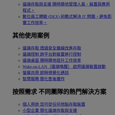
遠端存取與支援
隨時隨地管理人員、裝置與應用
程式。
數位員工體驗 (DEX)
前瞻式解決 IT 問題，避免影
響工作效率。
其他使用案例
遠端存取
透過安全連線改進存取
遠端控制
跨平台對裝置進行控制
遠端桌面
隨時隨地提升工作效率
Wake-on-LAN（遠端喚醒）
啟用遠端裝置啟動
螢幕共用
即時視覺化通訊
智慧服務
簡化售後運作
按照需求
不同團隊的熱門解決方案
個人用途
您可從任何地點存取裝置
小型企業
簡化遠端存取與支援