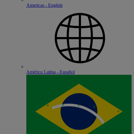
Americas - English
América Latina - Español