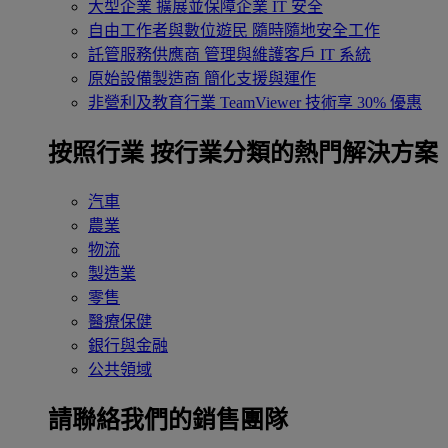
大型企業
擴展並保障企業 IT 安全
自由工作者與數位遊民
隨時隨地安全工作
託管服務供應商
管理與維護客戶 IT 系統
原始設備製造商
簡化支援與運作
非營利及教育行業
TeamViewer 技術享 30% 優惠
按照行業
按行業分類的熱門解決方案
汽車
農業
物流
製造業
零售
醫療保健
銀行與金融
公共領域
請聯絡我們的銷售團隊