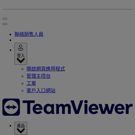
聯絡銷售人員
登入
開啟網頁應用程式
管理主控台
工單
客戶入口網站
產品