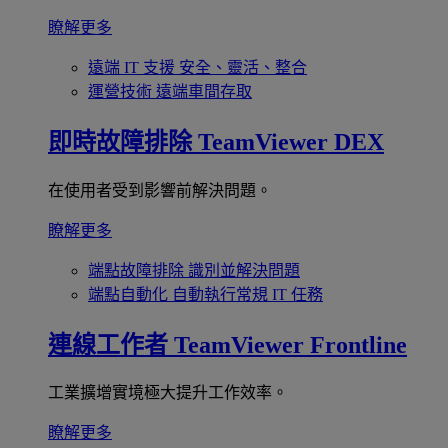
瞭解更多
遠端 IT 支援
安全、靈活、整合
運營技術
遠端車間存取
即時故障排除
TeamViewer DEX
在使用者受到影響前解決問題。
瞭解更多
端點故障排除
識別並解決問題
端點自動化
自動執行常規 IT 任務
連線工作者
TeamViewer Frontline
工業擴增實境極大提升工作效率。
瞭解更多