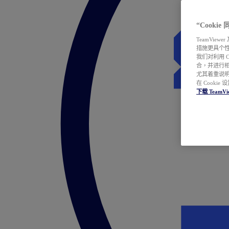
“Cooki
TeamVie
措施更具个
我们对利用 
合，并进行
尤其着重说明
在 Cookie
下载 TeamVi