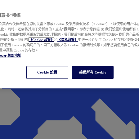
e 同意书”横幅
wer 及其合作伙伴希望在您的设备上存放 Cookie 及采用类似技术（“Cookie”），以使您的用
性化，同时，还会将其用于分析目的。点击
“我同意”
，即表示您同意 (i) 我们设置和使用所有 Cook
Cookie 收集的数据所采取的后续处理措施，我们稍后可能会将这些数据与您使用我们的产品
相应的分析。我们的
《Cookie 政策》
和
《隐私政策》
中进一步介绍了 Cookie 的存放和数据
了使用 Cookie 的确切目的、第三方接收人及 Cookie 的存储时效等。如果您要使用自己的
 设置中调整 Cookie 的存放。
ewer
总部地址
Cookie 設置
接受所有 Cookie