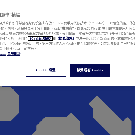
e 同意书”横幅
wer 及其合作伙伴希望在您的设备上存放 Cookie 及采用类似技术（“Cookie”），以使您的用
性化，同时，还会将其用于分析目的。点击
“我同意”
，即表示您同意 (i) 我们设置和使用所有 Cook
Cookie 收集的数据所采取的后续处理措施，我们稍后可能会将这些数据与您使用我们的产品
相应的分析。我们的
《Cookie 政策》
和
《隐私政策》
中进一步介绍了 Cookie 的存放和数据
了使用 Cookie 的确切目的、第三方接收人及 Cookie 的存储时效等。如果您要使用自己的
 设置中调整 Cookie 的存放。
ewer
总部地址
Cookie 設置
接受所有 Cookie