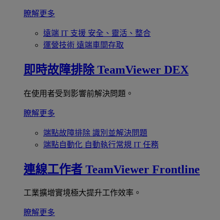
瞭解更多
遠端 IT 支援
安全、靈活、整合
運營技術
遠端車間存取
即時故障排除
TeamViewer DEX
在使用者受到影響前解決問題。
瞭解更多
端點故障排除
識別並解決問題
端點自動化
自動執行常規 IT 任務
連線工作者
TeamViewer Frontline
工業擴增實境極大提升工作效率。
瞭解更多