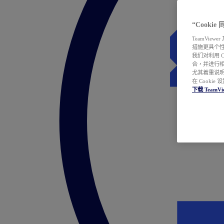
“Cooki
TeamVie
措施更具个
我们对利用 
合，并进行
尤其着重说明
在 Cookie
下载 TeamVi