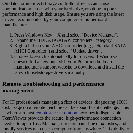
Outdated or incorrect storage controller drivers can cause
communication issues with your hard drive, resulting in poor
performance and high disk usage. Ensure you are using the latest
drivers recommended by your computer or motherboard
manufacturer.
Press Windows Key + X and select "Device Manager".
Expand the "IDE ATA/ATAPI controllers" category.
Right-click on your AHCI controller (e.g., "Standard SATA
AHCI Controller") and select "Update driver".
Choose to search automatically for drivers. If Windows
doesn't find a new one, visit your PC or motherboard
manufacturer's support website to download and install the
latest chipset/storage drivers manually.
Remote troubleshooting and performance
management
For IT professionals managing a fleet of devices, diagnosing 100%
disk usage on a remote machine can be a significant challenge. This
is where a robust
remote access solution
becomes indispensable.
TeamViewer provides the secure, high-performance connection
needed to open Task Manager, run command-line diagnostics, and
modify services on a user's computer from anywhere. This ability to