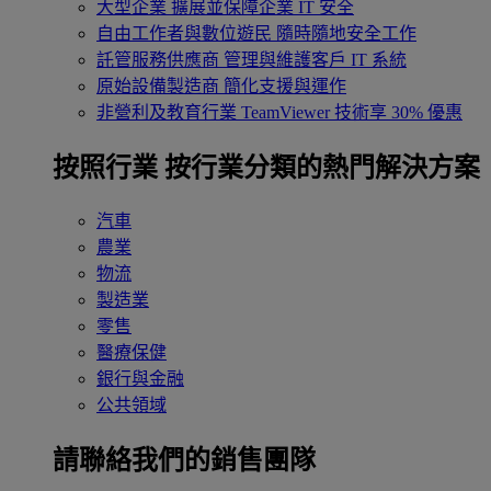
大型企業
擴展並保障企業 IT 安全
自由工作者與數位遊民
隨時隨地安全工作
託管服務供應商
管理與維護客戶 IT 系統
原始設備製造商
簡化支援與運作
非營利及教育行業
TeamViewer 技術享 30% 優惠
按照行業
按行業分類的熱門解決方案
汽車
農業
物流
製造業
零售
醫療保健
銀行與金融
公共領域
請聯絡我們的銷售團隊