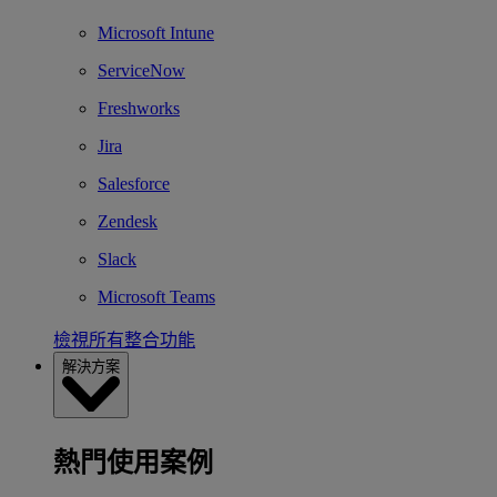
Microsoft Intune
ServiceNow
Freshworks
Jira
Salesforce
Zendesk
Slack
Microsoft Teams
檢視所有整合功能
解決方案
熱門使用案例