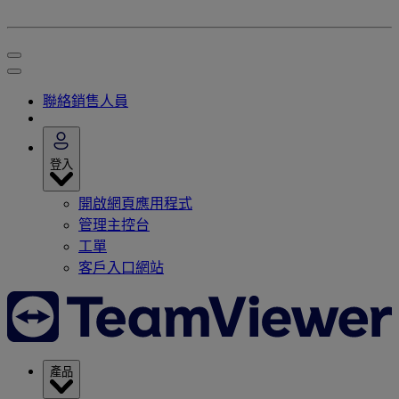
聯絡銷售人員
登入
開啟網頁應用程式
管理主控台
工單
客戶入口網站
產品