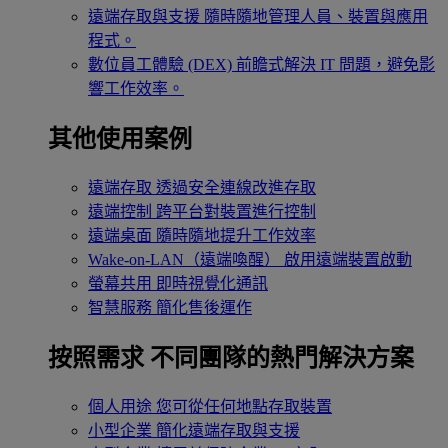
遠端存取與支援
隨時隨地管理人員、裝置與應用
程式。
數位員工體驗 (DEX)
前瞻式解決 IT 問題，避免影
響工作效率。
其他使用案例
遠端存取
透過安全連線改進存取
遠端控制
跨平台對裝置進行控制
遠端桌面
隨時隨地提升工作效率
Wake-on-LAN（遠端喚醒）
啟用遠端裝置啟動
螢幕共用
即時視覺化通訊
智慧服務
簡化售後運作
按照需求
不同團隊的熱門解決方案
個人用途
您可從任何地點存取裝置
小型企業
簡化遠端存取與支援