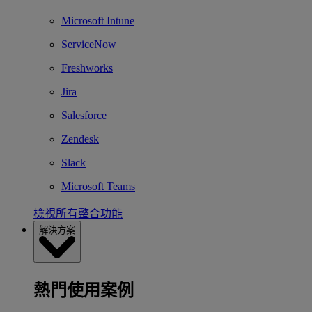
Microsoft Intune
ServiceNow
Freshworks
Jira
Salesforce
Zendesk
Slack
Microsoft Teams
檢視所有整合功能
解決方案
熱門使用案例