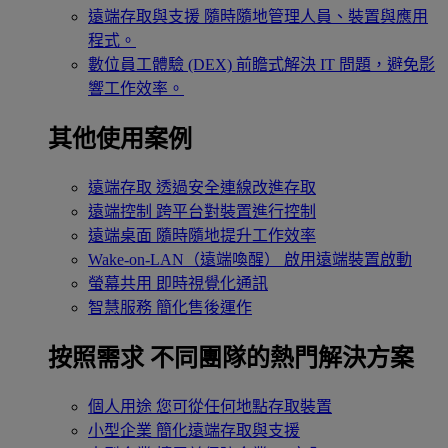
遠端存取與支援
隨時隨地管理人員、裝置與應用
程式。
數位員工體驗 (DEX)
前瞻式解決 IT 問題，避免影
響工作效率。
其他使用案例
遠端存取
透過安全連線改進存取
遠端控制
跨平台對裝置進行控制
遠端桌面
隨時隨地提升工作效率
Wake-on-LAN（遠端喚醒）
啟用遠端裝置啟動
螢幕共用
即時視覺化通訊
智慧服務
簡化售後運作
按照需求
不同團隊的熱門解決方案
個人用途
您可從任何地點存取裝置
小型企業
簡化遠端存取與支援