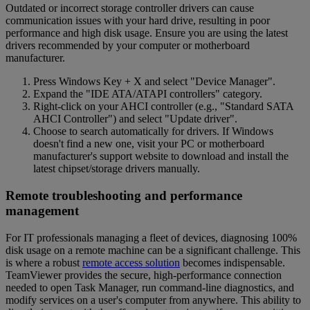
Outdated or incorrect storage controller drivers can cause
communication issues with your hard drive, resulting in poor
performance and high disk usage. Ensure you are using the latest
drivers recommended by your computer or motherboard
manufacturer.
Press Windows Key + X and select "Device Manager".
Expand the "IDE ATA/ATAPI controllers" category.
Right-click on your AHCI controller (e.g., "Standard SATA
AHCI Controller") and select "Update driver".
Choose to search automatically for drivers. If Windows
doesn't find a new one, visit your PC or motherboard
manufacturer's support website to download and install the
latest chipset/storage drivers manually.
Remote troubleshooting and performance
management
For IT professionals managing a fleet of devices, diagnosing 100%
disk usage on a remote machine can be a significant challenge. This
is where a robust
remote access solution
becomes indispensable.
TeamViewer provides the secure, high-performance connection
needed to open Task Manager, run command-line diagnostics, and
modify services on a user's computer from anywhere. This ability to