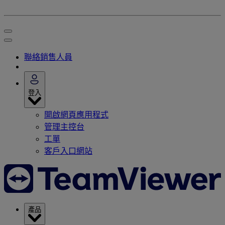
聯絡銷售人員
登入
開啟網頁應用程式
管理主控台
工單
客戶入口網站
產品