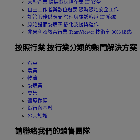
大型企業
擴展並保障企業 IT 安全
自由工作者與數位遊民
隨時隨地安全工作
託管服務供應商
管理與維護客戶 IT 系統
原始設備製造商
簡化支援與運作
非營利及教育行業
TeamViewer 技術享 30% 優惠
按照行業
按行業分類的熱門解決方案
汽車
農業
物流
製造業
零售
醫療保健
銀行與金融
公共領域
請聯絡我們的銷售團隊