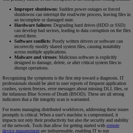
Improper shutdowns
: Sudden power outages or forced
shutdowns can interrupt the read/write process, leaving files in
an incomplete or damaged state.
Hardware failures
: Degrading hard drives (HDD or SSD)
can develop bad sectors, leading to data corruption on the files
stored there.
Software conflicts
: Poorly written drivers or software can
incorrectly modify shared system files, causing instability
across multiple applications.
Malware and viruses
: Malicious software is explicitly
designed to damage, delete, or alter critical system files to
disrupt operations.
Recognizing the symptoms is the first step toward a diagnosis. IT
professionals should be alert to user reports of frequent application
crashes, system freezes, error messages about missing DLL files, or
the infamous Blue Screen of Death (BSOD). These are all strong
indicators that a file integrity scan is warranted.
For teams managing distributed workforces, addressing these issues
promptly is critical. When a user's machine is compromised, it
impacts not only their productivity but also the security and stability
of the network. Tools that allow for getting started with
remote
device management
are indispensable, enabling IT to run