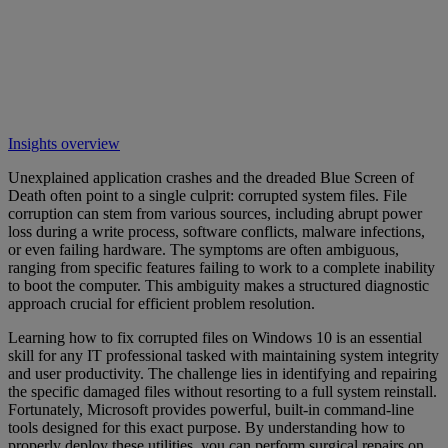
Insights overview
Unexplained application crashes and the dreaded Blue Screen of
Death often point to a single culprit: corrupted system files. File
corruption can stem from various sources, including abrupt power
loss during a write process, software conflicts, malware infections,
or even failing hardware. The symptoms are often ambiguous,
ranging from specific features failing to work to a complete inability
to boot the computer. This ambiguity makes a structured diagnostic
approach crucial for efficient problem resolution.
Learning how to fix corrupted files on Windows 10 is an essential
skill for any IT professional tasked with maintaining system integrity
and user productivity. The challenge lies in identifying and repairing
the specific damaged files without resorting to a full system reinstall.
Fortunately, Microsoft provides powerful, built-in command-line
tools designed for this exact purpose. By understanding how to
properly deploy these utilities, you can perform surgical repairs on