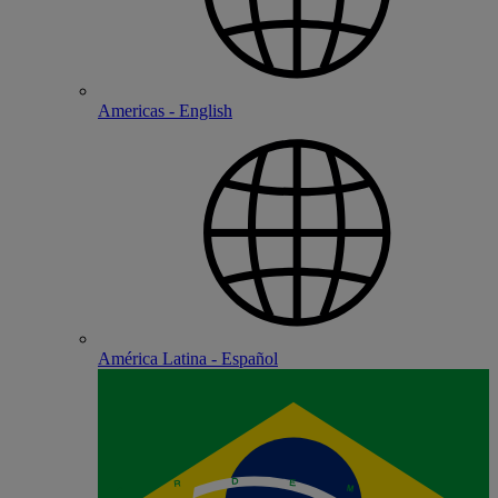
Americas - English
América Latina - Español