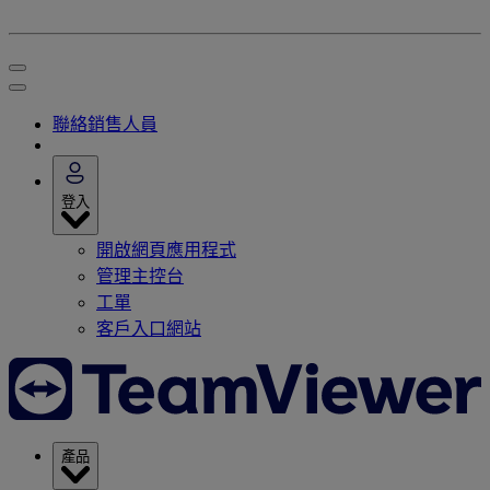
聯絡銷售人員
登入
開啟網頁應用程式
管理主控台
工單
客戶入口網站
產品