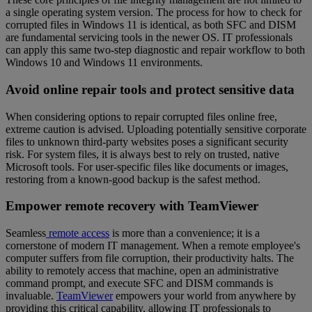
a single operating system version. The process for how to check for
corrupted files in Windows 11 is identical, as both SFC and DISM
are fundamental servicing tools in the newer OS. IT professionals
can apply this same two-step diagnostic and repair workflow to both
Windows 10 and Windows 11 environments.
Avoid online repair tools and protect sensitive data
When considering options to repair corrupted files online free,
extreme caution is advised. Uploading potentially sensitive corporate
files to unknown third-party websites poses a significant security
risk. For system files, it is always best to rely on trusted, native
Microsoft tools. For user-specific files like documents or images,
restoring from a known-good backup is the safest method.
Empower remote recovery with TeamViewer
Seamless
remote access
is more than a convenience; it is a
cornerstone of modern IT management. When a remote employee's
computer suffers from file corruption, their productivity halts. The
ability to remotely access that machine, open an administrative
command prompt, and execute SFC and DISM commands is
invaluable.
TeamViewer
empowers your world from anywhere by
providing this critical capability, allowing IT professionals to