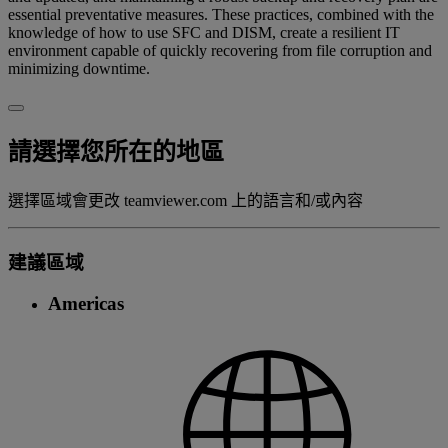
essential preventative measures. These practices, combined with the
knowledge of how to use SFC and DISM, create a resilient IT
environment capable of quickly recovering from file corruption and
minimizing downtime.
請選擇您所在的地區
選擇區域會更改 teamviewer.com 上的語言和/或內容
建議區域
Americas