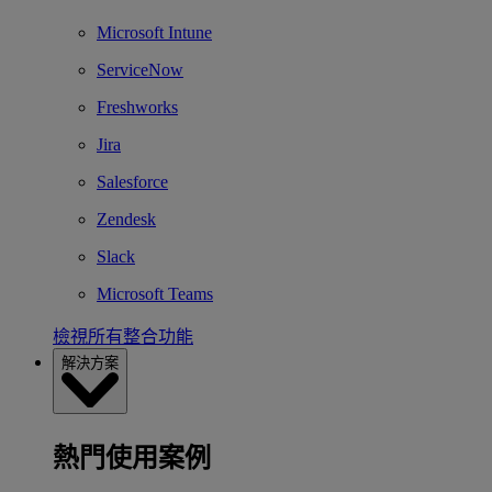
Microsoft Intune
ServiceNow
Freshworks
Jira
Salesforce
Zendesk
Slack
Microsoft Teams
檢視所有整合功能
解決方案
熱門使用案例