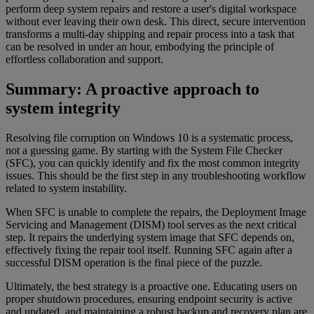
perform deep system repairs and restore a user's digital workspace
without ever leaving their own desk. This direct, secure intervention
transforms a multi-day shipping and repair process into a task that
can be resolved in under an hour, embodying the principle of
effortless collaboration and support.
Summary: A proactive approach to
system integrity
Resolving file corruption on Windows 10 is a systematic process,
not a guessing game. By starting with the System File Checker
(SFC), you can quickly identify and fix the most common integrity
issues. This should be the first step in any troubleshooting workflow
related to system instability.
When SFC is unable to complete the repairs, the Deployment Image
Servicing and Management (DISM) tool serves as the next critical
step. It repairs the underlying system image that SFC depends on,
effectively fixing the repair tool itself. Running SFC again after a
successful DISM operation is the final piece of the puzzle.
Ultimately, the best strategy is a proactive one. Educating users on
proper shutdown procedures, ensuring endpoint security is active
and updated, and maintaining a robust backup and recovery plan are