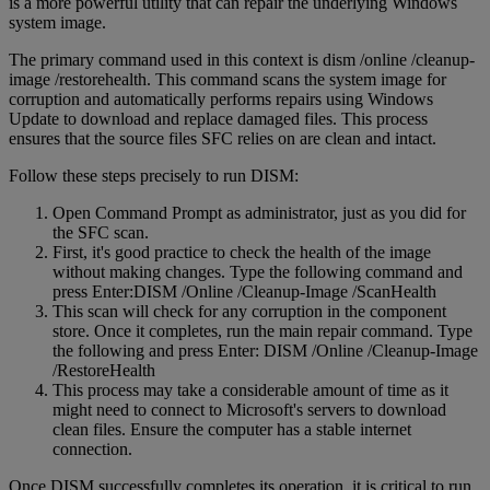
is a more powerful utility that can repair the underlying Windows
system image.
The primary command used in this context is dism /online /cleanup-
image /restorehealth. This command scans the system image for
corruption and automatically performs repairs using Windows
Update to download and replace damaged files. This process
ensures that the source files SFC relies on are clean and intact.
Follow these steps precisely to run DISM:
Open Command Prompt as administrator, just as you did for
the SFC scan.
First, it's good practice to check the health of the image
without making changes. Type the following command and
press Enter:DISM /Online /Cleanup-Image /ScanHealth
This scan will check for any corruption in the component
store. Once it completes, run the main repair command. Type
the following and press Enter: DISM /Online /Cleanup-Image
/RestoreHealth
This process may take a considerable amount of time as it
might need to connect to Microsoft's servers to download
clean files. Ensure the computer has a stable internet
connection.
Once DISM successfully completes its operation, it is critical to run