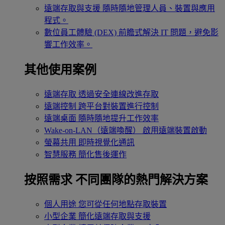
遠端存取與支援
隨時隨地管理人員、裝置與應用
程式。
數位員工體驗 (DEX)
前瞻式解決 IT 問題，避免影
響工作效率。
其他使用案例
遠端存取
透過安全連線改進存取
遠端控制
跨平台對裝置進行控制
遠端桌面
隨時隨地提升工作效率
Wake-on-LAN（遠端喚醒）
啟用遠端裝置啟動
螢幕共用
即時視覺化通訊
智慧服務
簡化售後運作
按照需求
不同團隊的熱門解決方案
個人用途
您可從任何地點存取裝置
小型企業
簡化遠端存取與支援