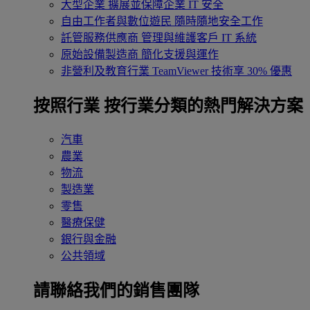
大型企業
擴展並保障企業 IT 安全
自由工作者與數位遊民
隨時隨地安全工作
託管服務供應商
管理與維護客戶 IT 系統
原始設備製造商
簡化支援與運作
非營利及教育行業
TeamViewer 技術享 30% 優惠
按照行業
按行業分類的熱門解決方案
汽車
農業
物流
製造業
零售
醫療保健
銀行與金融
公共領域
請聯絡我們的銷售團隊