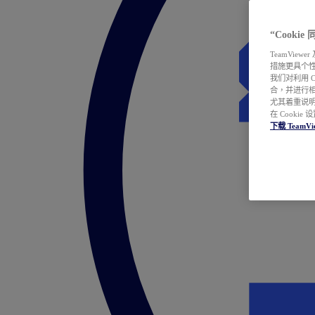
“Cooki
TeamVie
措施更具个
我们对利用 
合，并进行
尤其着重说明
在 Cookie
下载 TeamVi