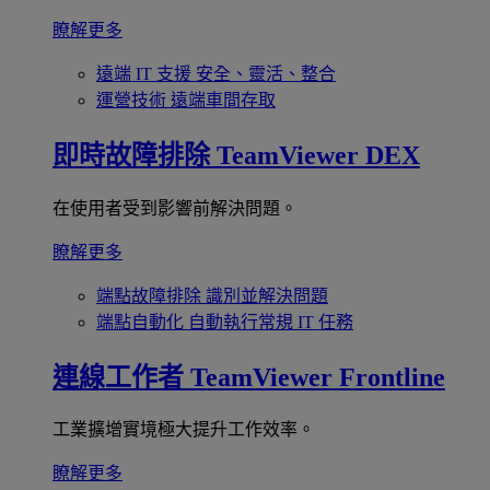
瞭解更多
遠端 IT 支援
安全、靈活、整合
運營技術
遠端車間存取
即時故障排除
TeamViewer DEX
在使用者受到影響前解決問題。
瞭解更多
端點故障排除
識別並解決問題
端點自動化
自動執行常規 IT 任務
連線工作者
TeamViewer Frontline
工業擴增實境極大提升工作效率。
瞭解更多