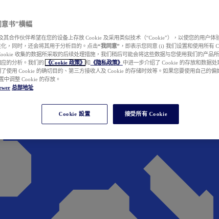
e 同意书”横幅
wer 及其合作伙伴希望在您的设备上存放 Cookie 及采用类似技术（“Cookie”），以使您的用
性化，同时，还会将其用于分析目的。点击
“我同意”
，即表示您同意 (i) 我们设置和使用所有 Cook
Cookie 收集的数据所采取的后续处理措施，我们稍后可能会将这些数据与您使用我们的产品
相应的分析。我们的
《Cookie 政策》
和
《隐私政策》
中进一步介绍了 Cookie 的存放和数据
了使用 Cookie 的确切目的、第三方接收人及 Cookie 的存储时效等。如果您要使用自己的
 设置中调整 Cookie 的存放。
ewer
总部地址
Cookie 設置
接受所有 Cookie