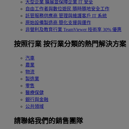
大型企業
擴展並保障企業 IT 安全
自由工作者與數位遊民
隨時隨地安全工作
託管服務供應商
管理與維護客戶 IT 系統
原始設備製造商
簡化支援與運作
非營利及教育行業
TeamViewer 技術享 30% 優惠
按照行業
按行業分類的熱門解決方案
汽車
農業
物流
製造業
零售
醫療保健
銀行與金融
公共領域
請聯絡我們的銷售團隊