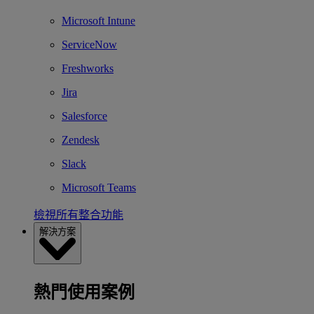
Microsoft Intune
ServiceNow
Freshworks
Jira
Salesforce
Zendesk
Slack
Microsoft Teams
檢視所有整合功能
解決方案
熱門使用案例