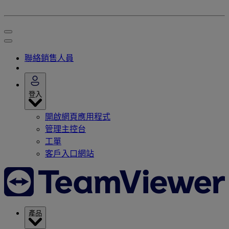
聯絡銷售人員
登入
開啟網頁應用程式
管理主控台
工單
客戶入口網站
產品