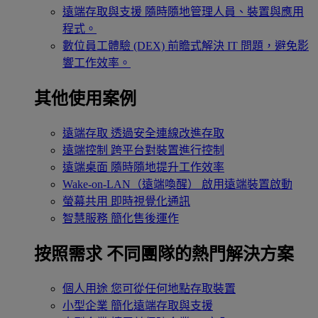
遠端存取與支援
隨時隨地管理人員、裝置與應用
程式。
數位員工體驗 (DEX)
前瞻式解決 IT 問題，避免影
響工作效率。
其他使用案例
遠端存取
透過安全連線改進存取
遠端控制
跨平台對裝置進行控制
遠端桌面
隨時隨地提升工作效率
Wake-on-LAN（遠端喚醒）
啟用遠端裝置啟動
螢幕共用
即時視覺化通訊
智慧服務
簡化售後運作
按照需求
不同團隊的熱門解決方案
個人用途
您可從任何地點存取裝置
小型企業
簡化遠端存取與支援