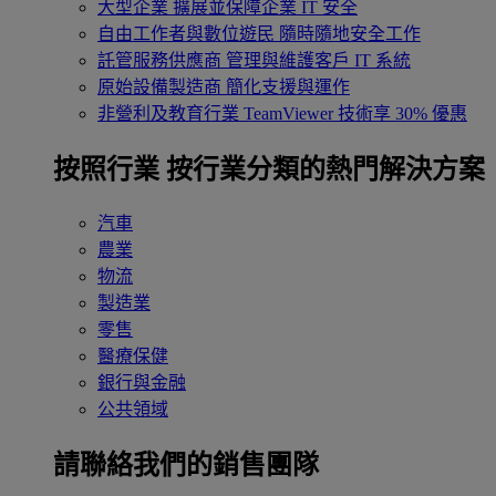
大型企業
擴展並保障企業 IT 安全
自由工作者與數位遊民
隨時隨地安全工作
託管服務供應商
管理與維護客戶 IT 系統
原始設備製造商
簡化支援與運作
非營利及教育行業
TeamViewer 技術享 30% 優惠
按照行業
按行業分類的熱門解決方案
汽車
農業
物流
製造業
零售
醫療保健
銀行與金融
公共領域
請聯絡我們的銷售團隊