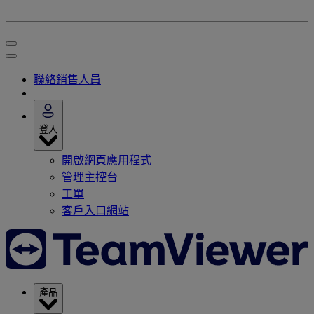
聯絡銷售人員
登入
開啟網頁應用程式
管理主控台
工單
客戶入口網站
產品