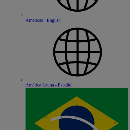
Americas - English
América Latina - Español