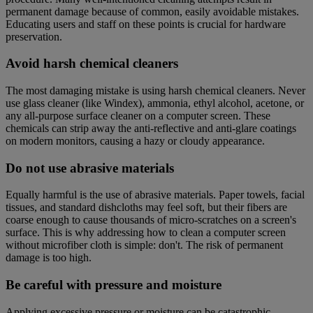
permanent damage because of common, easily avoidable mistakes.
Educating users and staff on these points is crucial for hardware
preservation.
Avoid harsh chemical cleaners
The most damaging mistake is using harsh chemical cleaners. Never
use glass cleaner (like Windex), ammonia, ethyl alcohol, acetone, or
any all-purpose surface cleaner on a computer screen. These
chemicals can strip away the anti-reflective and anti-glare coatings
on modern monitors, causing a hazy or cloudy appearance.
Do not use abrasive materials
Equally harmful is the use of abrasive materials. Paper towels, facial
tissues, and standard dishcloths may feel soft, but their fibers are
coarse enough to cause thousands of micro-scratches on a screen's
surface. This is why addressing how to clean a computer screen
without microfiber cloth is simple: don't. The risk of permanent
damage is too high.
Be careful with pressure and moisture
Applying excessive pressure or moisture can be catastrophic.