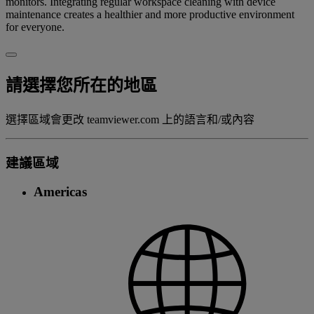
monitors. Integrating regular workspace cleaning with device
maintenance creates a healthier and more productive environment
for everyone.
請選擇您所在的地區
選擇區域會更改 teamviewer.com 上的語言和/或內容
建議區域
Americas