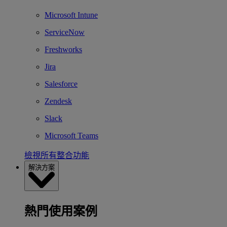
Microsoft Intune
ServiceNow
Freshworks
Jira
Salesforce
Zendesk
Slack
Microsoft Teams
檢視所有整合功能
解決方案
熱門使用案例