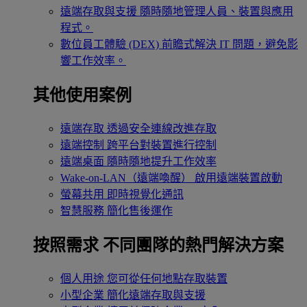
遠端存取與支援
隨時隨地管理人員、裝置與應用
程式。
數位員工體驗 (DEX)
前瞻式解決 IT 問題，避免影
響工作效率。
其他使用案例
遠端存取
透過安全連線改進存取
遠端控制
跨平台對裝置進行控制
遠端桌面
隨時隨地提升工作效率
Wake-on-LAN（遠端喚醒）
啟用遠端裝置啟動
螢幕共用
即時視覺化通訊
智慧服務
簡化售後運作
按照需求
不同團隊的熱門解決方案
個人用途
您可從任何地點存取裝置
小型企業
簡化遠端存取與支援