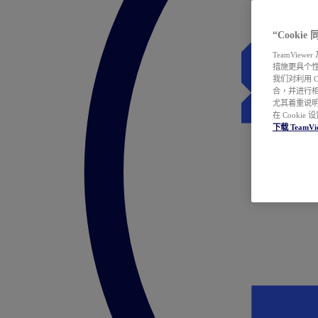
“Cooki
TeamVie
措施更具个
我们对利用 
合，并进行
尤其着重说明
在 Cookie
下载 TeamVi