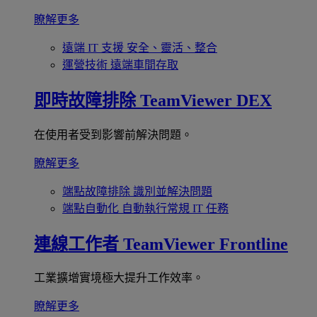
瞭解更多
遠端 IT 支援
安全、靈活、整合
運營技術
遠端車間存取
即時故障排除
TeamViewer DEX
在使用者受到影響前解決問題。
瞭解更多
端點故障排除
識別並解決問題
端點自動化
自動執行常規 IT 任務
連線工作者
TeamViewer Frontline
工業擴增實境極大提升工作效率。
瞭解更多