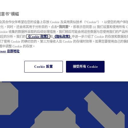
e 同意书”横幅
wer 及其合作伙伴希望在您的设备上存放 Cookie 及采用类似技术（“Cookie”），以使您的用
性化，同时，还会将其用于分析目的。点击
“我同意”
，即表示您同意 (i) 我们设置和使用所有 Cook
Cookie 收集的数据所采取的后续处理措施，我们稍后可能会将这些数据与您使用我们的产品
相应的分析。我们的
《Cookie 政策》
和
《隐私政策》
中进一步介绍了 Cookie 的存放和数据
了使用 Cookie 的确切目的、第三方接收人及 Cookie 的存储时效等。如果您要使用自己的
 设置中调整 Cookie 的存放。
ewer
总部地址
Cookie 設置
接受所有 Cookie