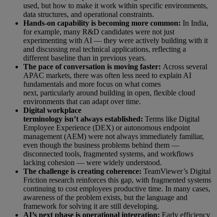
used, but how to make it work within specific environments,
data structures, and operational constraints.
Hands-on capability is becoming more common:
In India,
for example, many R&D candidates were not just
experimenting with AI — they were actively building with it
and discussing real technical applications, reflecting a
different baseline than in previous years.
The pace of conversation is moving faster:
Across several
APAC markets, there was often less need to explain AI
fundamentals and more focus on what comes
next, particularly around building in open, flexible cloud
environments that can adapt over time.
Digital workplace
terminology isn’t always established:
Terms like Digital
Employee Experience (DEX) or autonomous endpoint
management (AEM) were not always immediately familiar,
even though the business problems behind them —
disconnected tools, fragmented systems, and workflows
lacking cohesion — were widely understood.
The challenge is creating coherence:
TeamViewer’s Digital
Friction research reinforces this gap, with fragmented systems
continuing to cost employees productive time. In many cases,
awareness of the problem exists, but the language and
framework for solving it are still developing.
AI’s next phase is operational integration:
Early efficiency