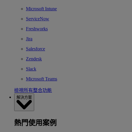
Microsoft Intune
ServiceNow
Freshworks
Jira
Salesforce
Zendesk
Slack
Microsoft Teams
檢視所有整合功能
解決方案
熱門使用案例