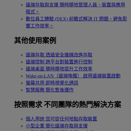
遠端存取與支援
隨時隨地管理人員、裝置與應用
程式。
數位員工體驗 (DEX)
前瞻式解決 IT 問題，避免影
響工作效率。
其他使用案例
遠端存取
透過安全連線改進存取
遠端控制
跨平台對裝置進行控制
遠端桌面
隨時隨地提升工作效率
Wake-on-LAN（遠端喚醒）
啟用遠端裝置啟動
螢幕共用
即時視覺化通訊
智慧服務
簡化售後運作
按照需求
不同團隊的熱門解決方案
個人用途
您可從任何地點存取裝置
小型企業
簡化遠端存取與支援