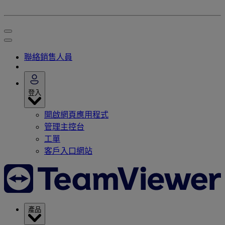
聯絡銷售人員
登入
開啟網頁應用程式
管理主控台
工單
客戶入口網站
產品