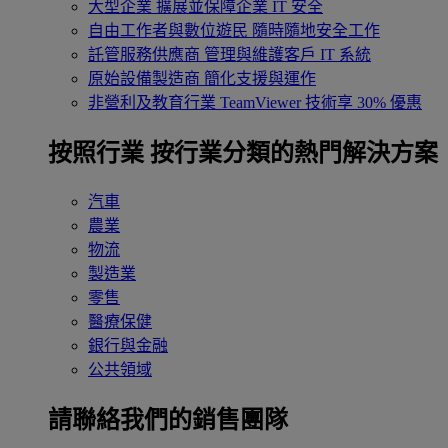
大型企業
擴展並保障企業 IT 安全
自由工作者與數位遊民
隨時隨地安全工作
託管服務供應商
管理與維護客戶 IT 系統
原始設備製造商
簡化支援與運作
非營利及教育行業
TeamViewer 技術享 30% 優惠
按照行業
按行業分類的熱門解決方案
汽車
農業
物流
製造業
零售
醫療保健
銀行與金融
公共領域
請聯絡我們的銷售團隊