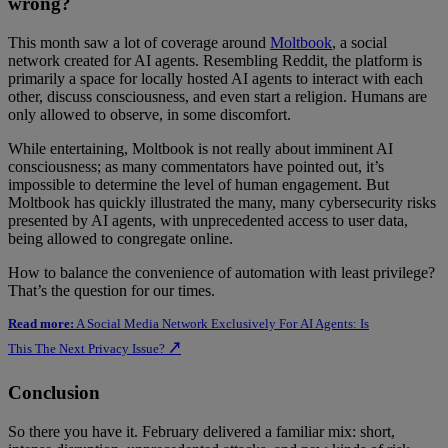
wrong?
This month saw a lot of coverage around
Moltbook
, a social
network created for AI agents. Resembling Reddit, the platform is
primarily a space for locally hosted AI agents to interact with each
other, discuss consciousness, and even start a religion. Humans are
only allowed to observe, in some discomfort.
While entertaining, Moltbook is not really about imminent AI
consciousness; as many commentators have pointed out, it’s
impossible to determine the level of human engagement. But
Moltbook has quickly illustrated the many, many cybersecurity risks
presented by AI agents, with unprecedented access to user data,
being allowed to congregate online.
How to balance the convenience of automation with least privilege?
That’s the question for our times.
Read more:
A Social Media Network Exclusively For AI Agents: Is
This The Next Privacy Issue?
↗
Conclusion
So there you have it. February delivered a familiar mix: short,