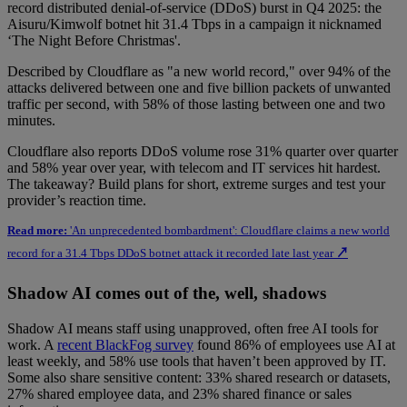
record distributed denial-of-service (DDoS) burst in Q4 2025: the
Aisuru/Kimwolf botnet hit 31.4 Tbps in a campaign it nicknamed
‘The Night Before Christmas'.
Described by Cloudflare as "a new world record," over 94% of the
attacks delivered between one and five billion packets of unwanted
traffic per second, with 58% of those lasting between one and two
minutes.
Cloudflare also reports DDoS volume rose 31% quarter over quarter
and 58% year over year, with telecom and IT services hit hardest.
The takeaway? Build plans for short, extreme surges and test your
provider’s reaction time.
Read more:
'An unprecedented bombardment': Cloudflare claims a new world
record for a 31.4 Tbps DDoS botnet attack it recorded late last year
↗
Shadow AI comes out of the, well, shadows
Shadow AI means staff using unapproved, often free AI tools for
work. A
recent BlackFog survey
found 86% of employees use AI at
least weekly, and 58% use tools that haven’t been approved by IT.
Some also share sensitive content: 33% shared research or datasets,
27% shared employee data, and 23% shared finance or sales