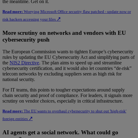
the meantime. Get on it.
Read more:
Worrying Microsoft Office security flaw patched - update now or
risk hackers accessing your files
↗
More scrutiny on networks and vendors with EU
cybersecurity push
The European Commission wants to tighten Europe’s cybersecurity
rules by updating the EU Cybersecurity Act and simplifying parts of
the
NIS2 Directive
. The plan aims to speed up and streamline
cybersecurity certification, and it would also let countries “de-risk”
telecom networks by excluding suppliers seen as high risk for
national security.
For IT teams, this points to tougher expectations around supply
chain security and proof of compliance. For leaders, it signals more
scrutiny on vendor choices, especially in critical infrastructure.
Read more:
The EU wants to overhaul cybersecurity to shut out 'high-risk'
foreign entities
↗
AI agents get a social network. What could go