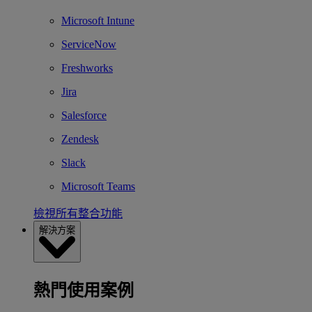
Microsoft Intune
ServiceNow
Freshworks
Jira
Salesforce
Zendesk
Slack
Microsoft Teams
檢視所有整合功能
解決方案
熱門使用案例