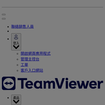
聯絡銷售人員
登入
開啟網頁應用程式
管理主控台
工單
客戶入口網站
產品