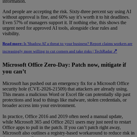
information.
And people are accepting the risk. Sixty-three percent say using AI
without approval is fine, and 60% say it’s worth it to hit deadlines.
Even 57% of managers support it. If nothing else, this shows the
urgent need for approved AI tools, alongside clear rules and
visibility.
Read more:
Is 'Shadow AI' a threat to your business? Report claims workers are
increasingly more willing to cut corners and take risks | TechRadar
↗
Microsoft Office Zero-Day: Patch now, mitigate if
you can’t
Microsoft has pushed out an emergency fix for a Microsoft Office
security hole (CVE-2026-21509) that attackers are already using.
This means a malicious Word or Excel file can potentially slip past
protections and lead to things like malware, stolen credentials, or
broader access into your environment.
In practice, Office 2016 and 2019 often need a manual update,
while Microsoft 365 and Office 2021 users may just need to restart
Office apps to pull in the patch. If you can’t patch right away,
Microsoft also outlines a registry-based workaround to reduce risk in