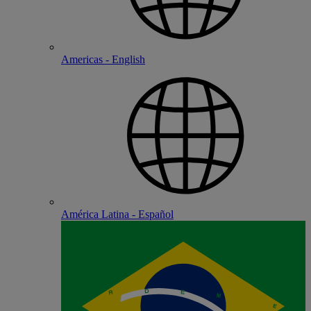
Americas - English
América Latina - Español