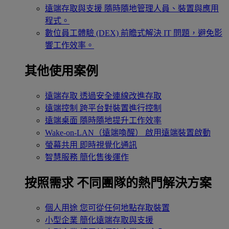
遠端存取與支援
隨時隨地管理人員、裝置與應用
程式。
數位員工體驗 (DEX)
前瞻式解決 IT 問題，避免影
響工作效率。
其他使用案例
遠端存取
透過安全連線改進存取
遠端控制
跨平台對裝置進行控制
遠端桌面
隨時隨地提升工作效率
Wake-on-LAN（遠端喚醒）
啟用遠端裝置啟動
螢幕共用
即時視覺化通訊
智慧服務
簡化售後運作
按照需求
不同團隊的熱門解決方案
個人用途
您可從任何地點存取裝置
小型企業
簡化遠端存取與支援