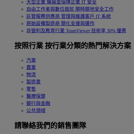
大型企業
擴展並保障企業 IT 安全
自由工作者與數位遊民
隨時隨地安全工作
託管服務供應商
管理與維護客戶 IT 系統
原始設備製造商
簡化支援與運作
非營利及教育行業
TeamViewer 技術享 30% 優惠
按照行業
按行業分類的熱門解決方案
汽車
農業
物流
製造業
零售
醫療保健
銀行與金融
公共領域
請聯絡我們的銷售團隊