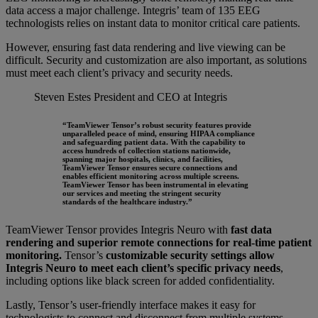
data access a major challenge. Integris’ team of 135 EEG
technologists relies on instant data to monitor critical care patients.
However, ensuring fast data rendering and live viewing can be
difficult. Security and customization are also important, as solutions
must meet each client’s privacy and security needs.
Steven Estes
President and CEO at Integris
“TeamViewer Tensor’s robust security features provide
unparalleled peace of mind, ensuring HIPAA compliance
and safeguarding patient data. With the capability to
access hundreds of collection stations nationwide,
spanning major hospitals, clinics, and facilities,
TeamViewer Tensor ensures secure connections and
enables efficient monitoring across multiple screens.
TeamViewer Tensor has been instrumental in elevating
our services and meeting the stringent security
standards of the healthcare industry.”
TeamViewer Tensor provides Integris Neuro with
fast data
rendering and superior remote connections for real-time patient
monitoring.
Tensor’s
customizable security settings allow
Integris Neuro to meet each client’s specific privacy needs
,
including options like black screen for added confidentiality.
Lastly, Tensor’s user-friendly interface makes it easy for
technologists to connect and disconnect from multiple systems,