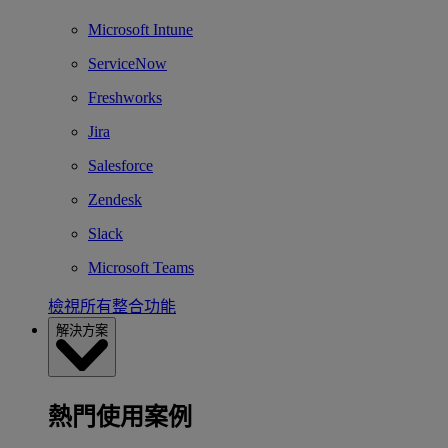
Microsoft Intune
ServiceNow
Freshworks
Jira
Salesforce
Zendesk
Slack
Microsoft Teams
檢視所有整合功能
解決方案
熱門使用案例