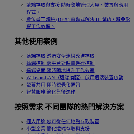
遠端存取與支援
隨時隨地管理人員、裝置與應用
程式。
數位員工體驗 (DEX)
前瞻式解決 IT 問題，避免影
響工作效率。
其他使用案例
遠端存取
透過安全連線改進存取
遠端控制
跨平台對裝置進行控制
遠端桌面
隨時隨地提升工作效率
Wake-on-LAN（遠端喚醒）
啟用遠端裝置啟動
螢幕共用
即時視覺化通訊
智慧服務
簡化售後運作
按照需求
不同團隊的熱門解決方案
個人用途
您可從任何地點存取裝置
小型企業
簡化遠端存取與支援