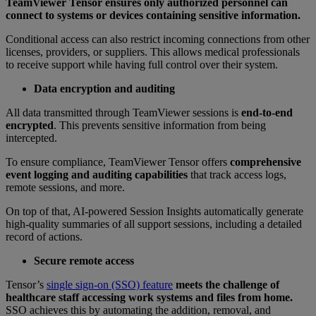
TeamViewer Tensor ensures only authorized personnel can
connect to systems or devices containing sensitive information.
Conditional access can also restrict incoming connections from other
licenses, providers, or suppliers. This allows medical professionals
to receive support while having full control over their system.
Data encryption and auditing
All data transmitted through TeamViewer sessions is
end-to-end
encrypted
. This prevents sensitive information from being
intercepted.
To ensure compliance, TeamViewer Tensor offers
comprehensive
event logging and auditing capabilities
that track access logs,
remote sessions, and more.
On top of that, AI-powered Session Insights automatically generate
high-quality summaries of all support sessions, including a detailed
record of actions.
Secure remote access
Tensor’s
single sign-on (SSO) feature
meets the challenge of
healthcare staff accessing work systems and files from home.
SSO achieves this by automating the addition, removal, and