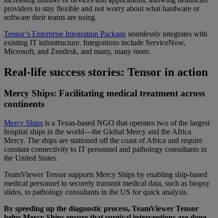
providers to stay flexible and not worry about what hardware or
software their teams are using.
Tensor’s Enterprise Integration Package
seamlessly integrates with
existing IT infrastructure. Integrations include ServiceNow,
Microsoft, and Zendesk, and many, many more.
Real-life success stories: Tensor in action
Mercy Ships: Facilitating medical treatment across
continents
Mercy Ships
is a Texas-based NGO that operates two of the largest
hospital ships in the world—the Global Mercy and the Africa
Mercy. The ships are stationed off the coast of Africa and require
constant connectivity to IT personnel and pathology consultants in
the United States.
TeamViewer Tensor supports Mercy Ships by enabling ship-based
medical personnel to securely transmit medical data, such as biopsy
slides, to pathology consultants in the US for quick analysis.
By speeding up the diagnostic process, TeamViewer Tensor
helps Mercy Ships ensure that surgical interventions are done