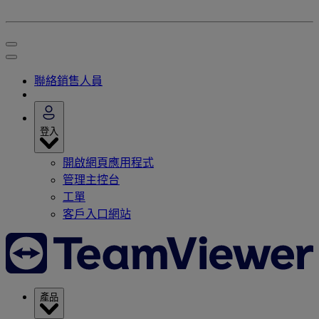
聯絡銷售人員
登入
開啟網頁應用程式
管理主控台
工單
客戶入口網站
產品