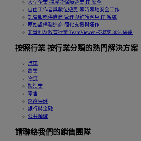
大型企業
擴展並保障企業 IT 安全
自由工作者與數位遊民
隨時隨地安全工作
託管服務供應商
管理與維護客戶 IT 系統
原始設備製造商
簡化支援與運作
非營利及教育行業
TeamViewer 技術享 30% 優惠
按照行業
按行業分類的熱門解決方案
汽車
農業
物流
製造業
零售
醫療保健
銀行與金融
公共領域
請聯絡我們的銷售團隊