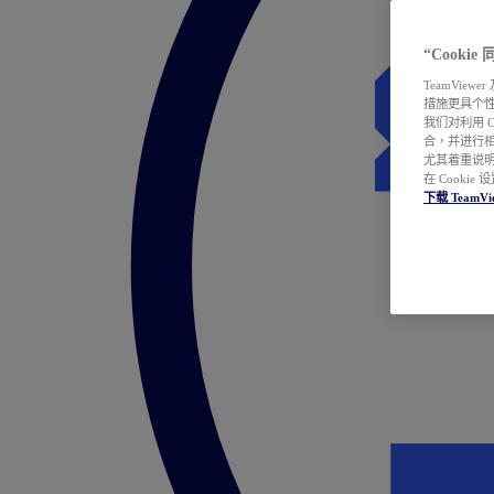
“Cooki
TeamVie
措施更具个
我们对利用 
合，并进行
尤其着重说明
在 Cookie
下载 TeamVi