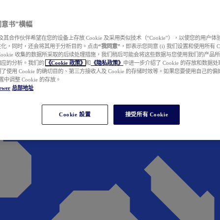
e 同意书”横幅
wer 及其合作伙伴希望在您的设备上存放 Cookie 及采用类似技术（“Cookie”），以使您的用
性化，同时，还会将其用于分析目的。点击
“我同意”
，即表示您同意 (i) 我们设置和使用所有 Cook
Cookie 收集的数据所采取的后续处理措施，我们稍后可能会将这些数据与您使用我们的产品
相应的分析。我们的
《Cookie 政策》
和
《隐私政策》
中进一步介绍了 Cookie 的存放和数据
了使用 Cookie 的确切目的、第三方接收人及 Cookie 的存储时效等。如果您要使用自己的
 设置中调整 Cookie 的存放。
ewer
总部地址
Cookie 設置
接受所有 Cookie