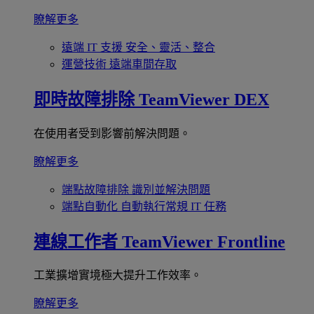
瞭解更多
遠端 IT 支援
安全、靈活、整合
運營技術
遠端車間存取
即時故障排除
TeamViewer DEX
在使用者受到影響前解決問題。
瞭解更多
端點故障排除
識別並解決問題
端點自動化
自動執行常規 IT 任務
連線工作者
TeamViewer Frontline
工業擴增實境極大提升工作效率。
瞭解更多