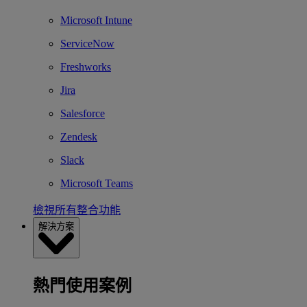
Microsoft Intune
ServiceNow
Freshworks
Jira
Salesforce
Zendesk
Slack
Microsoft Teams
檢視所有整合功能
解決方案
熱門使用案例