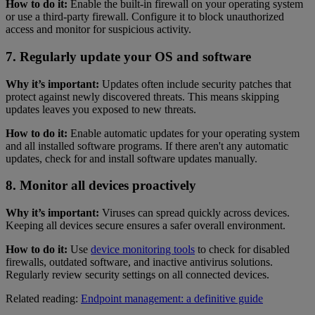
How to do it:
Enable the built-in firewall on your operating system
or use a third-party firewall. Configure it to block unauthorized
access and monitor for suspicious activity.
7. Regularly update your OS and software
Why it’s important:
Updates often include security patches that
protect against newly discovered threats. This means skipping
updates leaves you exposed to new threats.
How to do it:
Enable automatic updates for your operating system
and all installed software programs. If there aren't any automatic
updates, check for and install software updates manually.
8. Monitor all devices proactively
Why it’s important:
Viruses can spread quickly across devices.
Keeping all devices secure ensures a safer overall environment.
How to do it:
Use
device monitoring tools
to check for disabled
firewalls, outdated software, and inactive antivirus solutions.
Regularly review security settings on all connected devices.
Related reading:
Endpoint management: a definitive guide