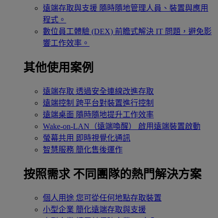
遠端存取與支援
隨時隨地管理人員、裝置與應用
程式。
數位員工體驗 (DEX)
前瞻式解決 IT 問題，避免影
響工作效率。
其他使用案例
遠端存取
透過安全連線改進存取
遠端控制
跨平台對裝置進行控制
遠端桌面
隨時隨地提升工作效率
Wake-on-LAN（遠端喚醒）
啟用遠端裝置啟動
螢幕共用
即時視覺化通訊
智慧服務
簡化售後運作
按照需求
不同團隊的熱門解決方案
個人用途
您可從任何地點存取裝置
小型企業
簡化遠端存取與支援