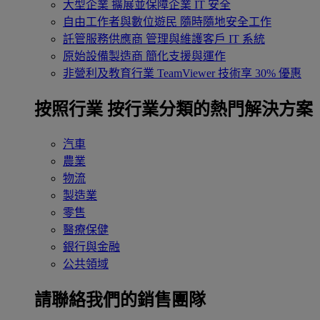
大型企業
擴展並保障企業 IT 安全
自由工作者與數位遊民
隨時隨地安全工作
託管服務供應商
管理與維護客戶 IT 系統
原始設備製造商
簡化支援與運作
非營利及教育行業
TeamViewer 技術享 30% 優惠
按照行業
按行業分類的熱門解決方案
汽車
農業
物流
製造業
零售
醫療保健
銀行與金融
公共領域
請聯絡我們的銷售團隊