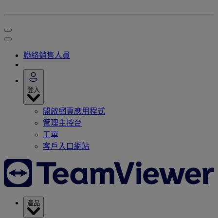
聯絡銷售人員
登入
開啟網頁應用程式
管理主控台
工單
客戶入口網站
產品