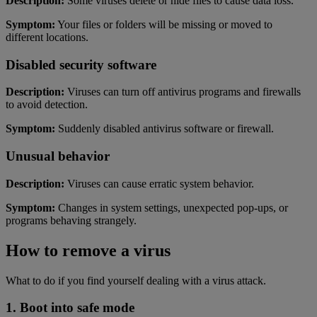
Description:
Some viruses delete or hide files to cause data loss.
Symptom:
Your files or folders will be missing or moved to
different locations.
Disabled security software
Description:
Viruses can turn off antivirus programs and firewalls
to avoid detection.
Symptom:
Suddenly disabled antivirus software or firewall.
Unusual behavior
Description:
Viruses can cause erratic system behavior.
Symptom:
Changes in system settings, unexpected pop-ups, or
programs behaving strangely.
How to remove a virus
What to do if you find yourself dealing with a virus attack.
1. Boot into safe mode