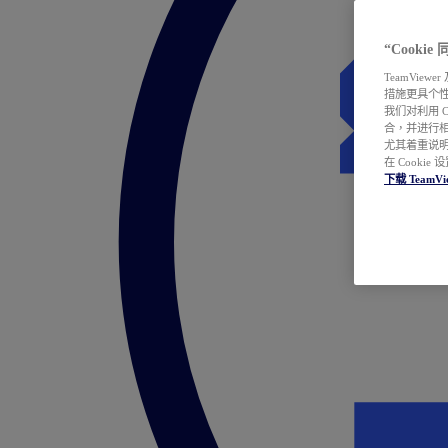
“Cooki
TeamVie
措施更具个
我们对利用 
合，并进行
尤其着重说明
在 Cookie
下载 TeamVi