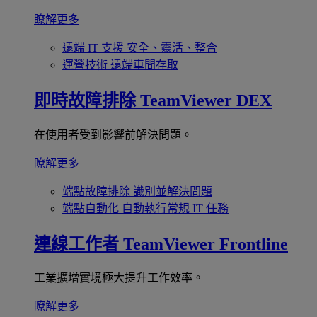
瞭解更多
遠端 IT 支援
安全、靈活、整合
運營技術
遠端車間存取
即時故障排除
TeamViewer DEX
在使用者受到影響前解決問題。
瞭解更多
端點故障排除
識別並解決問題
端點自動化
自動執行常規 IT 任務
連線工作者
TeamViewer Frontline
工業擴增實境極大提升工作效率。
瞭解更多