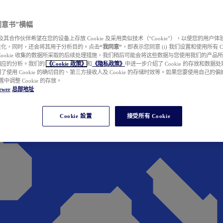
e 同意书”横幅
wer 及其合作伙伴希望在您的设备上存放 Cookie 及采用类似技术（“Cookie”），以使您的用
性化，同时，还会将其用于分析目的。点击
“我同意”
，即表示您同意 (i) 我们设置和使用所有 Cook
Cookie 收集的数据所采取的后续处理措施，我们稍后可能会将这些数据与您使用我们的产品
相应的分析。我们的
《Cookie 政策》
和
《隐私政策》
中进一步介绍了 Cookie 的存放和数据
了使用 Cookie 的确切目的、第三方接收人及 Cookie 的存储时效等。如果您要使用自己的
 设置中调整 Cookie 的存放。
ewer
总部地址
Cookie 設置
接受所有 Cookie