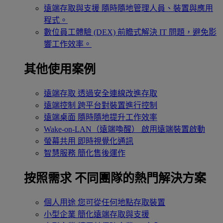
遠端存取與支援
隨時隨地管理人員、裝置與應用
程式。
數位員工體驗 (DEX)
前瞻式解決 IT 問題，避免影
響工作效率。
其他使用案例
遠端存取
透過安全連線改進存取
遠端控制
跨平台對裝置進行控制
遠端桌面
隨時隨地提升工作效率
Wake-on-LAN（遠端喚醒）
啟用遠端裝置啟動
螢幕共用
即時視覺化通訊
智慧服務
簡化售後運作
按照需求
不同團隊的熱門解決方案
個人用途
您可從任何地點存取裝置
小型企業
簡化遠端存取與支援