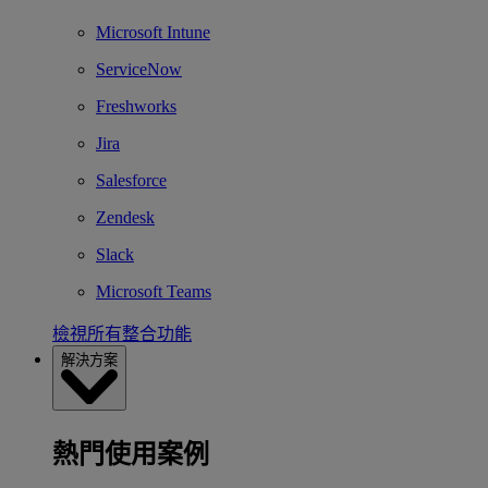
Microsoft Intune
ServiceNow
Freshworks
Jira
Salesforce
Zendesk
Slack
Microsoft Teams
檢視所有整合功能
解決方案
熱門使用案例