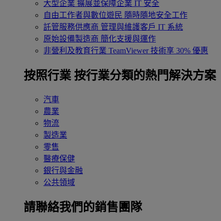
大型企業
擴展並保障企業 IT 安全
自由工作者與數位遊民
隨時隨地安全工作
託管服務供應商
管理與維護客戶 IT 系統
原始設備製造商
簡化支援與運作
非營利及教育行業
TeamViewer 技術享 30% 優惠
按照行業
按行業分類的熱門解決方案
汽車
農業
物流
製造業
零售
醫療保健
銀行與金融
公共領域
請聯絡我們的銷售團隊