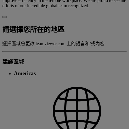
improve efficiency in the remote workplace. We are proud to see the
efforts of our incredible global team recognized.
請選擇您所在的地區
選擇區域會更改 teamviewer.com 上的語言和/或內容
建議區域
Americas