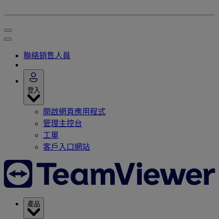
聯絡銷售人員
登入
開啟網頁應用程式
管理主控台
工單
客戶入口網站
產品