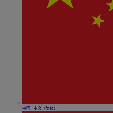
中国 - 中⽂（简体）