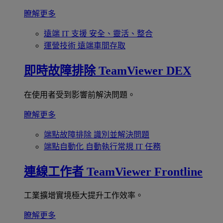
瞭解更多
遠端 IT 支援
安全、靈活、整合
運營技術
遠端車間存取
即時故障排除
TeamViewer DEX
在使用者受到影響前解決問題。
瞭解更多
端點故障排除
識別並解決問題
端點自動化
自動執行常規 IT 任務
連線工作者
TeamViewer Frontline
工業擴增實境極大提升工作效率。
瞭解更多