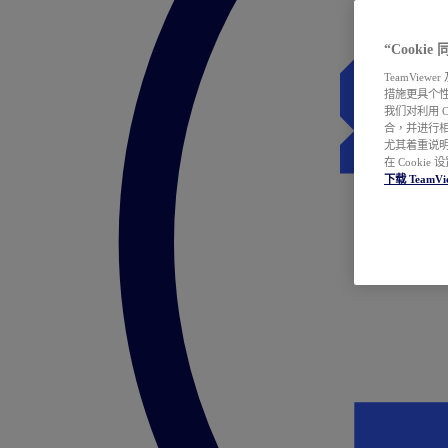
“Cooki
TeamVie
措施更具个
我们对利用 
合，并进行
尤其着重说明
在 Cookie
下载 TeamVi