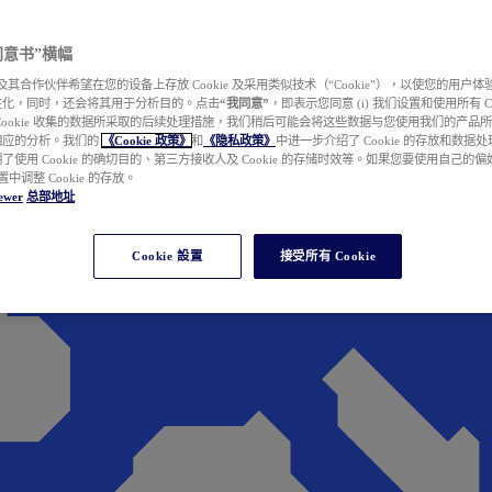
e 同意书”横幅
wer 及其合作伙伴希望在您的设备上存放 Cookie 及采用类似技术（“Cookie”），以使您的用
性化，同时，还会将其用于分析目的。点击
“我同意”
，即表示您同意 (i) 我们设置和使用所有 Cook
Cookie 收集的数据所采取的后续处理措施，我们稍后可能会将这些数据与您使用我们的产品
相应的分析。我们的
《Cookie 政策》
和
《隐私政策》
中进一步介绍了 Cookie 的存放和数据
了使用 Cookie 的确切目的、第三方接收人及 Cookie 的存储时效等。如果您要使用自己的
 设置中调整 Cookie 的存放。
ewer
总部地址
Cookie 設置
接受所有 Cookie