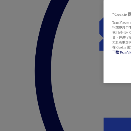
“Cooki
TeamVie
措施更具个
我们对利用 
合，并进行
尤其着重说明
在 Cookie
下载 TeamVi