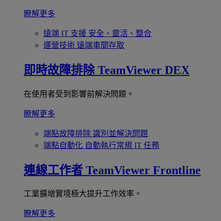
瞭解更多
遠端 IT 支援
安全、靈活、整合
運營技術
遠端車間存取
即時故障排除
TeamViewer DEX
在使用者受到影響前解決問題。
瞭解更多
端點故障排除
識別並解決問題
端點自動化
自動執行常規 IT 任務
連線工作者
TeamViewer Frontline
工業擴增實境極大提升工作效率。
瞭解更多