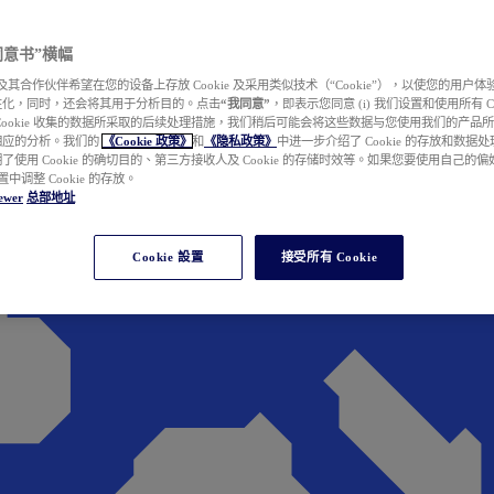
e 同意书”横幅
wer 及其合作伙伴希望在您的设备上存放 Cookie 及采用类似技术（“Cookie”），以使您的用
性化，同时，还会将其用于分析目的。点击
“我同意”
，即表示您同意 (i) 我们设置和使用所有 Cook
Cookie 收集的数据所采取的后续处理措施，我们稍后可能会将这些数据与您使用我们的产品
相应的分析。我们的
《Cookie 政策》
和
《隐私政策》
中进一步介绍了 Cookie 的存放和数据
了使用 Cookie 的确切目的、第三方接收人及 Cookie 的存储时效等。如果您要使用自己的
 设置中调整 Cookie 的存放。
ewer
总部地址
Cookie 設置
接受所有 Cookie