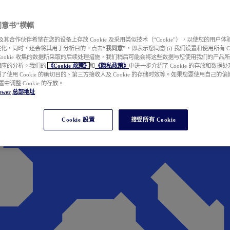
e 同意书”横幅
wer 及其合作伙伴希望在您的设备上存放 Cookie 及采用类似技术（“Cookie”），以使您的用
性化，同时，还会将其用于分析目的。点击
“我同意”
，即表示您同意 (i) 我们设置和使用所有 Cook
Cookie 收集的数据所采取的后续处理措施，我们稍后可能会将这些数据与您使用我们的产品
相应的分析。我们的
《Cookie 政策》
和
《隐私政策》
中进一步介绍了 Cookie 的存放和数据
了使用 Cookie 的确切目的、第三方接收人及 Cookie 的存储时效等。如果您要使用自己的
 设置中调整 Cookie 的存放。
ewer
总部地址
Cookie 設置
接受所有 Cookie