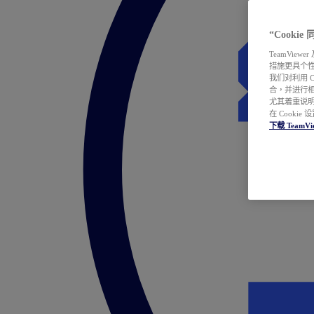
“Cooki
TeamVie
措施更具个
我们对利用 
合，并进行
尤其着重说明
在 Cookie
下载 TeamVi