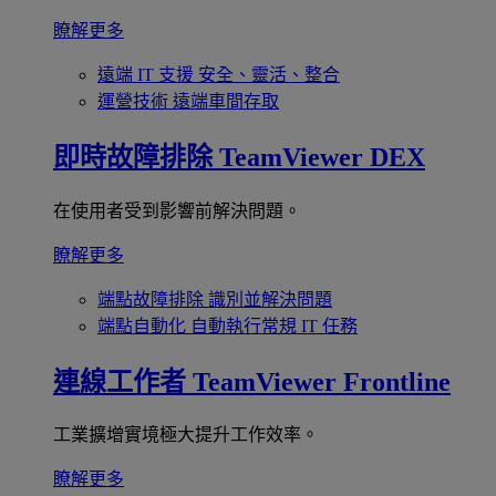
瞭解更多
遠端 IT 支援
安全、靈活、整合
運營技術
遠端車間存取
即時故障排除
TeamViewer DEX
在使用者受到影響前解決問題。
瞭解更多
端點故障排除
識別並解決問題
端點自動化
自動執行常規 IT 任務
連線工作者
TeamViewer Frontline
工業擴增實境極大提升工作效率。
瞭解更多