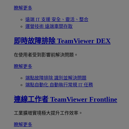
瞭解更多
遠端 IT 支援
安全、靈活、整合
運營技術
遠端車間存取
即時故障排除
TeamViewer DEX
在使用者受到影響前解決問題。
瞭解更多
端點故障排除
識別並解決問題
端點自動化
自動執行常規 IT 任務
連線工作者
TeamViewer Frontline
工業擴增實境極大提升工作效率。
瞭解更多