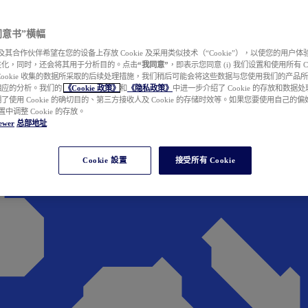
e 同意书”横幅
wer 及其合作伙伴希望在您的设备上存放 Cookie 及采用类似技术（“Cookie”），以使您的用
性化，同时，还会将其用于分析目的。点击
“我同意”
，即表示您同意 (i) 我们设置和使用所有 Cook
Cookie 收集的数据所采取的后续处理措施，我们稍后可能会将这些数据与您使用我们的产品
相应的分析。我们的
《Cookie 政策》
和
《隐私政策》
中进一步介绍了 Cookie 的存放和数据
了使用 Cookie 的确切目的、第三方接收人及 Cookie 的存储时效等。如果您要使用自己的
 设置中调整 Cookie 的存放。
ewer
总部地址
Cookie 設置
接受所有 Cookie