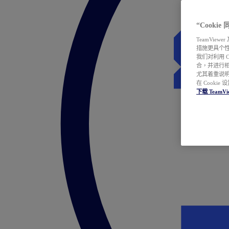
“Cooki
TeamVie
措施更具个
我们对利用 
合，并进行
尤其着重说明
在 Cookie
下载 TeamVi