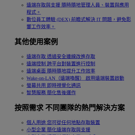
遠端存取與支援
隨時隨地管理人員、裝置與應用
程式。
數位員工體驗 (DEX)
前瞻式解決 IT 問題，避免影
響工作效率。
其他使用案例
遠端存取
透過安全連線改進存取
遠端控制
跨平台對裝置進行控制
遠端桌面
隨時隨地提升工作效率
Wake-on-LAN（遠端喚醒）
啟用遠端裝置啟動
螢幕共用
即時視覺化通訊
智慧服務
簡化售後運作
按照需求
不同團隊的熱門解決方案
個人用途
您可從任何地點存取裝置
小型企業
簡化遠端存取與支援