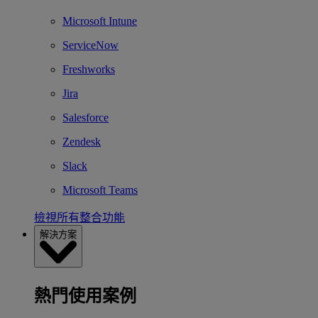
Microsoft Intune
ServiceNow
Freshworks
Jira
Salesforce
Zendesk
Slack
Microsoft Teams
檢視所有整合功能
解決方案
熱門使用案例