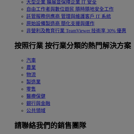
大型企業
擴展並保障企業 IT 安全
自由工作者與數位遊民
隨時隨地安全工作
託管服務供應商
管理與維護客戶 IT 系統
原始設備製造商
簡化支援與運作
非營利及教育行業
TeamViewer 技術享 30% 優惠
按照行業
按行業分類的熱門解決方案
汽車
農業
物流
製造業
零售
醫療保健
銀行與金融
公共領域
請聯絡我們的銷售團隊