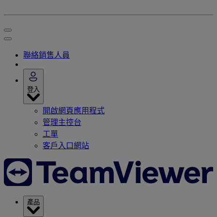
聯絡銷售人員
登入
開啟網頁應用程式
管理主控台
工單
客戶入口網站
產品