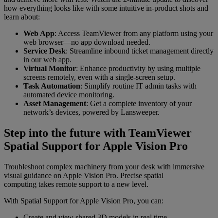
how everything looks like with some intuitive in-product shots and
learn about:
Web App
: Access TeamViewer from any platform using your
web browser—no app download needed.
Service Desk
: Streamline inbound ticket management directly
in our web app.
Virtual Monitor
: Enhance productivity by using multiple
screens remotely, even with a single-screen setup.
Task Automation
: Simplify routine IT admin tasks with
automated device monitoring.
Asset Management
: Get a complete inventory of your
network’s devices, powered by Lansweeper.
Step into the future with TeamViewer
Spatial Support for Apple Vision Pro
Troubleshoot complex machinery from your desk with immersive
visual guidance on Apple Vision Pro. Precise spatial
computing takes remote support to a new level.
With Spatial Support for Apple Vision Pro, you can:
Create and view shared 3D models in real time