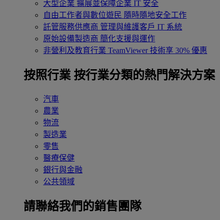
大型企業
擴展並保障企業 IT 安全
自由工作者與數位遊民
隨時隨地安全工作
託管服務供應商
管理與維護客戶 IT 系統
原始設備製造商
簡化支援與運作
非營利及教育行業
TeamViewer 技術享 30% 優惠
按照行業
按行業分類的熱門解決方案
汽車
農業
物流
製造業
零售
醫療保健
銀行與金融
公共領域
請聯絡我們的銷售團隊