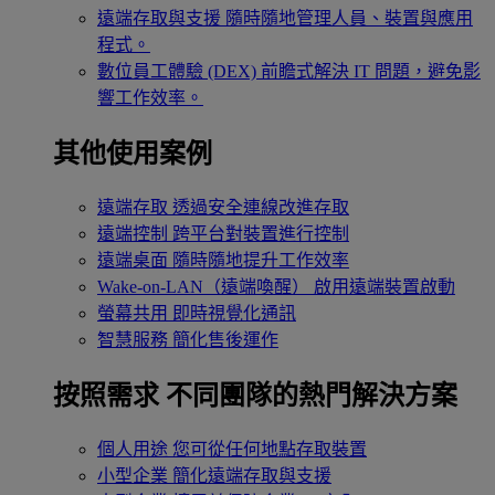
遠端存取與支援
隨時隨地管理人員、裝置與應用
程式。
數位員工體驗 (DEX)
前瞻式解決 IT 問題，避免影
響工作效率。
其他使用案例
遠端存取
透過安全連線改進存取
遠端控制
跨平台對裝置進行控制
遠端桌面
隨時隨地提升工作效率
Wake-on-LAN（遠端喚醒）
啟用遠端裝置啟動
螢幕共用
即時視覺化通訊
智慧服務
簡化售後運作
按照需求
不同團隊的熱門解決方案
個人用途
您可從任何地點存取裝置
小型企業
簡化遠端存取與支援