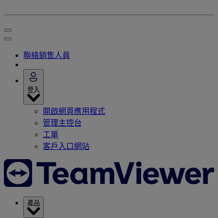
聯絡銷售人員
登入
開啟網頁應用程式
管理主控台
工單
客戶入口網站
產品