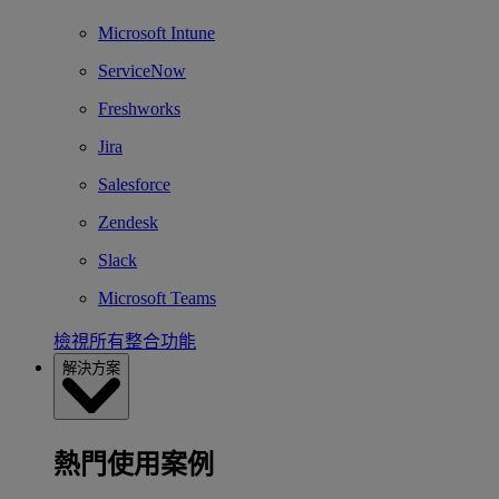
Microsoft Intune
ServiceNow
Freshworks
Jira
Salesforce
Zendesk
Slack
Microsoft Teams
檢視所有整合功能
解決方案
熱門使用案例