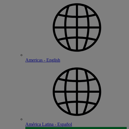
Americas - English
América Latina - Español