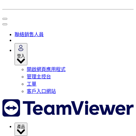
聯絡銷售人員
登入
開啟網頁應用程式
管理主控台
工單
客戶入口網站
產品