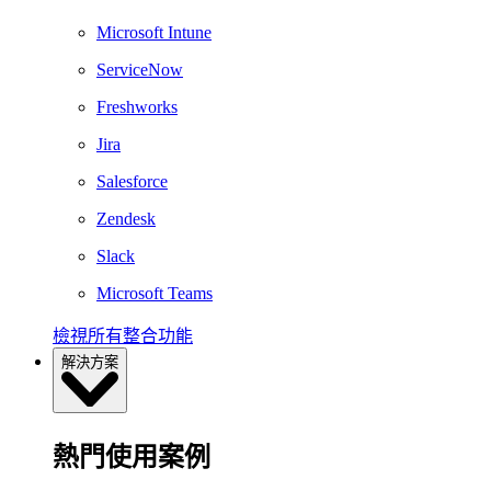
Microsoft Intune
ServiceNow
Freshworks
Jira
Salesforce
Zendesk
Slack
Microsoft Teams
檢視所有整合功能
解決方案
熱門使用案例