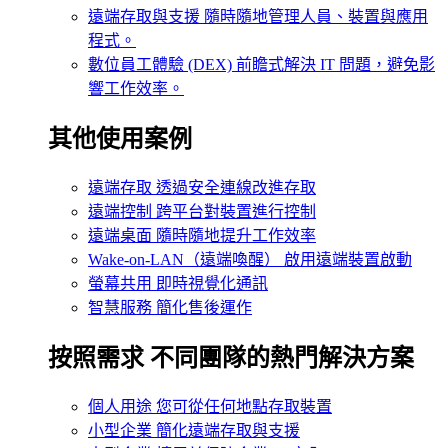
遠端存取與支援
隨時隨地管理人員、裝置與應用
程式。
數位員工體驗 (DEX)
前瞻式解決 IT 問題，避免影
響工作效率。
其他使用案例
遠端存取
透過安全連線改進存取
遠端控制
跨平台對裝置進行控制
遠端桌面
隨時隨地提升工作效率
Wake-on-LAN（遠端喚醒）
啟用遠端裝置啟動
螢幕共用
即時視覺化通訊
智慧服務
簡化售後運作
按照需求
不同團隊的熱門解決方案
個人用途
您可從任何地點存取裝置
小型企業
簡化遠端存取與支援