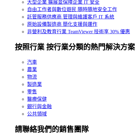
大型企業
擴展並保障企業 IT 安全
自由工作者與數位遊民
隨時隨地安全工作
託管服務供應商
管理與維護客戶 IT 系統
原始設備製造商
簡化支援與運作
非營利及教育行業
TeamViewer 技術享 30% 優惠
按照行業
按行業分類的熱門解決方案
汽車
農業
物流
製造業
零售
醫療保健
銀行與金融
公共領域
請聯絡我們的銷售團隊