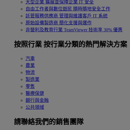
大型企業
擴展並保障企業 IT 安全
自由工作者與數位遊民
隨時隨地安全工作
託管服務供應商
管理與維護客戶 IT 系統
原始設備製造商
簡化支援與運作
非營利及教育行業
TeamViewer 技術享 30% 優惠
按照行業
按行業分類的熱門解決方案
汽車
農業
物流
製造業
零售
醫療保健
銀行與金融
公共領域
請聯絡我們的銷售團隊