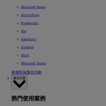
Microsoft Intune
ServiceNow
Freshworks
Jira
Salesforce
Zendesk
Slack
Microsoft Teams
檢視所有整合功能
解決方案
熱門使用案例