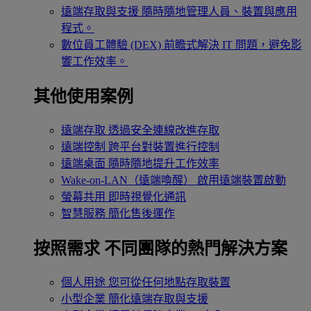
遠端存取與支援
隨時隨地管理人員、裝置與應用
程式。
數位員工體驗 (DEX)
前瞻式解決 IT 問題，避免影
響工作效率。
其他使用案例
遠端存取
透過安全連線改進存取
遠端控制
跨平台對裝置進行控制
遠端桌面
隨時隨地提升工作效率
Wake-on-LAN（遠端喚醒）
啟用遠端裝置啟動
螢幕共用
即時視覺化通訊
智慧服務
簡化售後運作
按照需求
不同團隊的熱門解決方案
個人用途
您可從任何地點存取裝置
小型企業
簡化遠端存取與支援