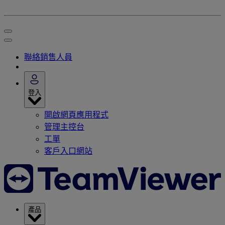
聯絡銷售人員
登入
開啟網頁應用程式
管理主控台
工單
客戶入口網站
產品