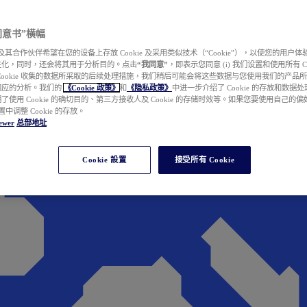
e 同意书”横幅
wer 及其合作伙伴希望在您的设备上存放 Cookie 及采用类似技术（“Cookie”），以使您的用
性化，同时，还会将其用于分析目的。点击
“我同意”
，即表示您同意 (i) 我们设置和使用所有 Cook
Cookie 收集的数据所采取的后续处理措施，我们稍后可能会将这些数据与您使用我们的产品
相应的分析。我们的
《Cookie 政策》
和
《隐私政策》
中进一步介绍了 Cookie 的存放和数据
了使用 Cookie 的确切目的、第三方接收人及 Cookie 的存储时效等。如果您要使用自己的
 设置中调整 Cookie 的存放。
ewer
总部地址
Cookie 設置
接受所有 Cookie