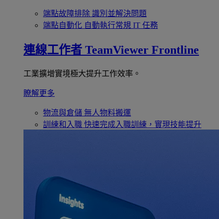
端點故障排除
識別並解決問題
端點自動化
自動執行常規 IT 任務
連線工作者
TeamViewer Frontline
工業擴增實境極大提升工作效率。
瞭解更多
物流與倉儲
無人物料搬運
訓練和入職
快速完成入職訓練，實現技能提升