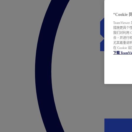
“Cooki
TeamVie
措施更具个
我们对利用 
合，并进行
尤其着重说明
在 Cookie
下载 TeamVi