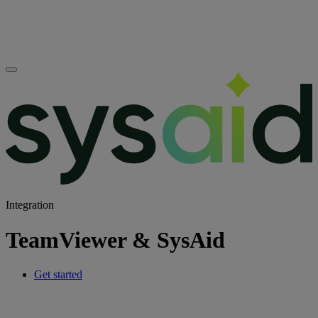
Integration
TeamViewer & SysAid
Get started