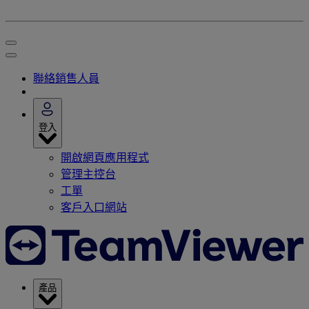
聯絡銷售人員
登入
開啟網頁應用程式
管理主控台
工單
客戶入口網站
產品