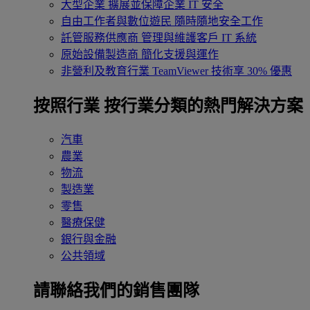
大型企業
擴展並保障企業 IT 安全
自由工作者與數位遊民
隨時隨地安全工作
託管服務供應商
管理與維護客戶 IT 系統
原始設備製造商
簡化支援與運作
非營利及教育行業
TeamViewer 技術享 30% 優惠
按照行業
按行業分類的熱門解決方案
汽車
農業
物流
製造業
零售
醫療保健
銀行與金融
公共領域
請聯絡我們的銷售團隊