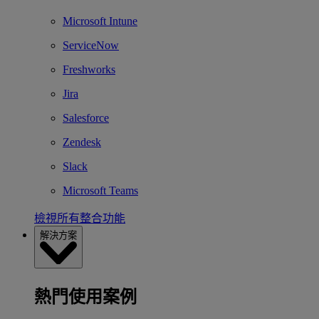
Microsoft Intune
ServiceNow
Freshworks
Jira
Salesforce
Zendesk
Slack
Microsoft Teams
檢視所有整合功能
解決方案
熱門使用案例