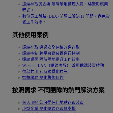
遠端存取與支援
隨時隨地管理人員、裝置與應用
程式。
數位員工體驗 (DEX)
前瞻式解決 IT 問題，避免影
響工作效率。
其他使用案例
遠端存取
透過安全連線改進存取
遠端控制
跨平台對裝置進行控制
遠端桌面
隨時隨地提升工作效率
Wake-on-LAN（遠端喚醒）
啟用遠端裝置啟動
螢幕共用
即時視覺化通訊
智慧服務
簡化售後運作
按照需求
不同團隊的熱門解決方案
個人用途
您可從任何地點存取裝置
小型企業
簡化遠端存取與支援