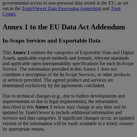
governmental access to non-personal data stored in the EU, as set
out in the
TeamViewer Data Processing Agreement
and
Trust
Center.
Annex 1 to the EU Data Act Addendum
In-Scope Services and Exportable Data
This
Annex 1
outlines the categories of Exportable Data and Digital
Assets, applicable export methods and formats, relevant standards
and applicable open interoperability specifications for each In-Scope
Service. The information provided in this Annex 1 does not
constitute a description of the In-Scope Services, or other products,
or services provided. The agreed product and services are
determined exclusively by the agreements concluded.
Due to technical changes (e.g., due to further developments and
improvements or due to legal requirements), the information
described in this
Annex 1
below may change at any time and be
updated by TeamViewer to include additional information and
services and data categories. If significant changes occur, an updated
version of the information will be made available in a timely manner
by appropriate means.