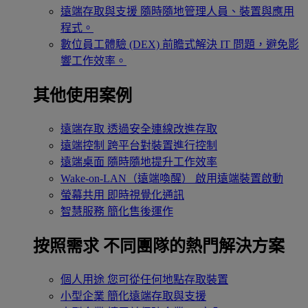
遠端存取與支援
隨時隨地管理人員、裝置與應用
程式。
數位員工體驗 (DEX)
前瞻式解決 IT 問題，避免影
響工作效率。
其他使用案例
遠端存取
透過安全連線改進存取
遠端控制
跨平台對裝置進行控制
遠端桌面
隨時隨地提升工作效率
Wake-on-LAN（遠端喚醒）
啟用遠端裝置啟動
螢幕共用
即時視覺化通訊
智慧服務
簡化售後運作
按照需求
不同團隊的熱門解決方案
個人用途
您可從任何地點存取裝置
小型企業
簡化遠端存取與支援