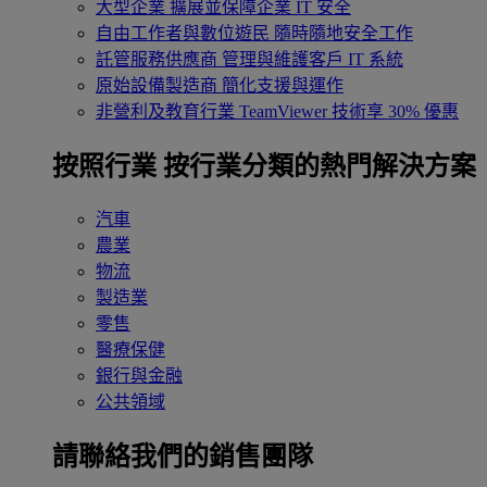
大型企業
擴展並保障企業 IT 安全
自由工作者與數位遊民
隨時隨地安全工作
託管服務供應商
管理與維護客戶 IT 系統
原始設備製造商
簡化支援與運作
非營利及教育行業
TeamViewer 技術享 30% 優惠
按照行業
按行業分類的熱門解決方案
汽車
農業
物流
製造業
零售
醫療保健
銀行與金融
公共領域
請聯絡我們的銷售團隊