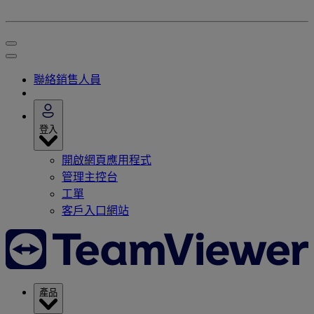
聯絡銷售人員
登入
開啟網頁應用程式
管理主控台
工單
客戶入口網站
產品