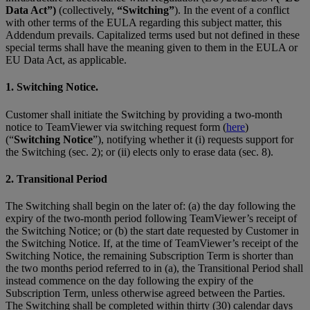
Data Act”)
(collectively,
“Switching”
). In the event of a conflict
with other terms of the EULA regarding this subject matter, this
Addendum prevails. Capitalized terms used but not defined in these
special terms shall have the meaning given to them in the EULA or
EU Data Act, as applicable.
1. Switching Notice.
Customer shall initiate the Switching by providing a two-month
notice to TeamViewer via switching request form (
here
)
(“
Switching Notice
”), notifying whether it (i) requests support for
the Switching (sec. 2); or (ii) elects only to erase data (sec. 8).
2. Transitional Period
The Switching shall begin on the later of: (a) the day following the
expiry of the two-month period following TeamViewer’s receipt of
the Switching Notice; or (b) the start date requested by Customer in
the Switching Notice. If, at the time of TeamViewer’s receipt of the
Switching Notice, the remaining Subscription Term is shorter than
the two months period referred to in (a), the Transitional Period shall
instead commence on the day following the expiry of the
Subscription Term, unless otherwise agreed between the Parties.
The Switching shall be completed within thirty (30) calendar days