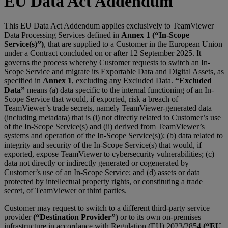
EU Data Act Addendum
This EU Data Act Addendum applies exclusively to TeamViewer
Data Processing Services defined in
Annex 1 (“In-Scope
Service(s)”)
, that are supplied to a Customer in the European Union
under a Contract concluded on or after 12 September 2025. It
governs the process whereby Customer requests to switch an In-
Scope Service and migrate its Exportable Data and Digital Assets, as
specified in
Annex 1
, excluding any Excluded Data.
“Excluded
Data”
means (a) data specific to the internal functioning of an In-
Scope Service that would, if exported, risk a breach of
TeamViewer’s trade secrets, namely TeamViewer-generated data
(including metadata) that is (i) not directly related to Customer’s use
of the In-Scope Service(s) and (ii) derived from TeamViewer’s
systems and operation of the In-Scope Service(s)); (b) data related to
integrity and security of the In-Scope Service(s) that would, if
exported, expose TeamViewer to cybersecurity vulnerabilities; (c)
data not directly or indirectly generated or cogenerated by
Customer’s use of an In-Scope Service; and (d) assets or data
protected by intellectual property rights, or constituting a trade
secret, of TeamViewer or third parties.
Customer may request to switch to a different third-party service
provider
(“Destination Provider”)
or to its own on-premises
infrastructure in accordance with Regulation (EU) 2023/2854
(“EU