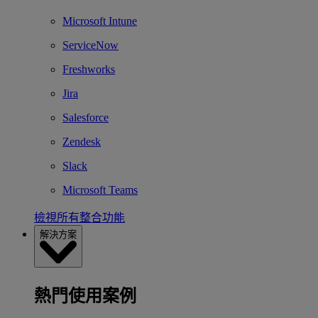
Microsoft Intune
ServiceNow
Freshworks
Jira
Salesforce
Zendesk
Slack
Microsoft Teams
檢視所有整合功能
解決方案
熱門使用案例