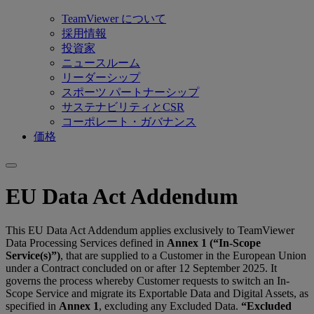
TeamViewer について
採用情報
投資家
ニュースルーム
リーダーシップ
スポーツ パートナーシップ
サステナビリティとCSR
コーポレート・ガバナンス
価格
EU Data Act Addendum
This EU Data Act Addendum applies exclusively to TeamViewer
Data Processing Services defined in
Annex 1 (“In-Scope
Service(s)”)
, that are supplied to a Customer in the European Union
under a Contract concluded on or after 12 September 2025. It
governs the process whereby Customer requests to switch an In-
Scope Service and migrate its Exportable Data and Digital Assets, as
specified in
Annex 1
, excluding any Excluded Data.
“Excluded