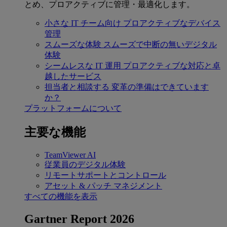
とめ、プロアクティブに管理・最適化します。
小さな IT チーム向け
プロアクティブなデバイス
管理
スムーズな体験
スムーズで中断の無いデジタル
体験
シームレスな IT 運用
プロアクティブな対応と卓
越したサービス
担当者と相談する
変革の準備はできています
か？
プラットフォームについて
主要な機能
TeamViewer AI
従業員のデジタル体験
リモートサポートとコントロール
アセット & パッチ マネジメント
すべての機能を表示
Gartner Report 2026