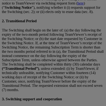
notice to TeamViewer via switching request form (
here
)
(“
Switching Notice
”), notifying whether it (i) requests support for
the Switching (sec. 2); or (ii) elects only to erase data (sec. 8).
2. Transitional Period
The Switching shall begin on the later of: (a) the day following the
expiry of the two-month period following TeamViewer’s receipt of
the Switching Notice; or (b) the start date requested by Customer in
the Switching Notice. If, at the time of TeamViewer’s receipt of the
Switching Notice, the remaining Subscription Term is shorter than
the two months period referred to in (a), the Transitional Period shall
instead commence on the day following the expiry of the
Subscription Term, unless otherwise agreed between the Parties.
The Switching shall be completed within thirty (30) calendar days
(“Transitional Period”)
, unless extended: (i) by TeamViewer, if
technically unfeasible, notifying Customer within fourteen (14)
working days of receipt of the Switching Notice; or (ii) by
Customer, once, notifying TeamViewer before the expiry of the
Transitional Period. The requested extension shall not exceed seven
(7) months.
3. Switching support and cooperation