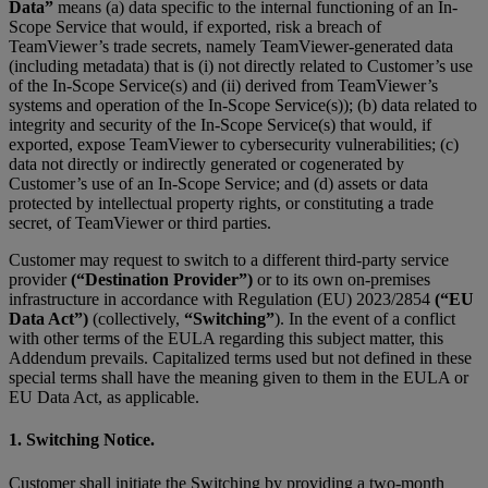
Data”
means (a) data specific to the internal functioning of an In-
Scope Service that would, if exported, risk a breach of
TeamViewer’s trade secrets, namely TeamViewer-generated data
(including metadata) that is (i) not directly related to Customer’s use
of the In-Scope Service(s) and (ii) derived from TeamViewer’s
systems and operation of the In-Scope Service(s)); (b) data related to
integrity and security of the In-Scope Service(s) that would, if
exported, expose TeamViewer to cybersecurity vulnerabilities; (c)
data not directly or indirectly generated or cogenerated by
Customer’s use of an In-Scope Service; and (d) assets or data
protected by intellectual property rights, or constituting a trade
secret, of TeamViewer or third parties.
Customer may request to switch to a different third-party service
provider
(“Destination Provider”)
or to its own on-premises
infrastructure in accordance with Regulation (EU) 2023/2854
(“EU
Data Act”)
(collectively,
“Switching”
). In the event of a conflict
with other terms of the EULA regarding this subject matter, this
Addendum prevails. Capitalized terms used but not defined in these
special terms shall have the meaning given to them in the EULA or
EU Data Act, as applicable.
1. Switching Notice.
Customer shall initiate the Switching by providing a two-month