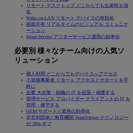
リモート デスクトップ
どこからでも生産性を強
化
Wake-on-LAN
リモート デバイスの有効化
画面共有
リアルタイムのビジュアル コミュニケ
ーション
Smart Service
アフターサービス運用の効率化
必要別
様々なチーム向けの人気ソ
リューション
個人利用
どこからでもデバイスへアクセス
小規模事業者
リモート アクセスとサポートを手
軽に
企業
大企業・組織の IT を拡張・保護する
管理サービス プロバイダー
クライアントの IT を
管理・保守する
OEM
サポートと業務の効率化
非営利団体と教育機関
TeamViewer テクノロジー
が 30% オフ