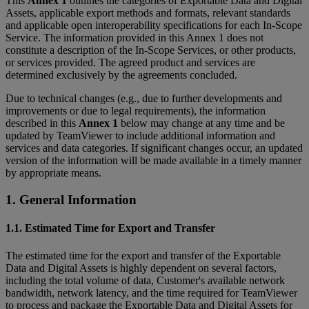
This
Annex 1
outlines the categories of Exportable Data and Digital
Assets, applicable export methods and formats, relevant standards
and applicable open interoperability specifications for each In-Scope
Service. The information provided in this Annex 1 does not
constitute a description of the In-Scope Services, or other products,
or services provided. The agreed product and services are
determined exclusively by the agreements concluded.
Due to technical changes (e.g., due to further developments and
improvements or due to legal requirements), the information
described in this
Annex 1
below may change at any time and be
updated by TeamViewer to include additional information and
services and data categories. If significant changes occur, an updated
version of the information will be made available in a timely manner
by appropriate means.
1. General Information
1.1. Estimated Time for Export and Transfer
The estimated time for the export and transfer of the Exportable
Data and Digital Assets is highly dependent on several factors,
including the total volume of data, Customer's available network
bandwidth, network latency, and the time required for TeamViewer
to process and package the Exportable Data and Digital Assets for