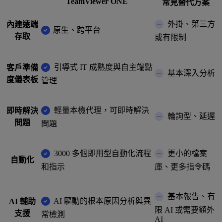
TeamViewer ONE
常見替代方案
外掛、第三方
內建遠端
原生、跨平台
存取
或有限制
引導式 IT 成熟度與自主端點
客戶準備
基本深入分析
度儀表板
管理
輕量本機代理，可即時解決
即時解決
輪詢型、延遲
問題
問題
3000 多個即用型自動化流程
更小的檔案
自動化
和指示
庫、更多指令碼
基本報告、有
AI 驅動的根本原因分析與異
AI 輔助
限 AI 或需要額外
支援
常檢測
AI