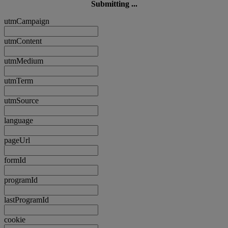
Submitting ...
utmCampaign
utmContent
utmMedium
utmTerm
utmSource
language
pageUrl
formId
programId
lastProgramId
cookie