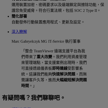
運用裝置加密、密碼要求以及遠端鎖定與擦除功能，保
護您免受威脅。符合行業法規，包括 SOC 2 Type II。
簡化部署
自動發佈行動裝置應用程式、更新及設定。
深入瞭解
Marc Gabryelczyk
MG IT-Service 執行董事
「整合 TeamViewer 遠端支援平台為我
們帶來了
重大改變
。我們利用資產管理
來管理端點，當支援案例出現時，我們
可直接透過儀表板
即時連線
受影響系
統。這讓我們能夠
快速解決問題
，而無
需讓客戶久等，進而
大幅縮短解決問題
時間
。」
有疑問嗎？我們聊聊吧。