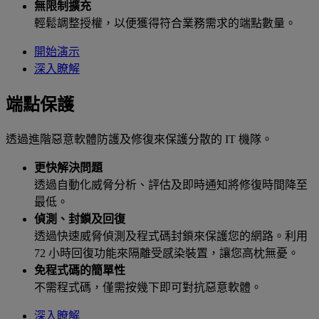
無限制擴充
輕鬆調整授權，以便獲得符合業務需求的端點數量。
開始演示
深入瞭解
端點保護
透過進階惡意軟體防護及修復來保護分散的 IT 機隊。
更快解決問題
透過自動化威脅分析、評估及即時通知將修復時間降至
最低。
偵測、封鎖及回復
透過快速威脅偵測及程式碼封鎖來保護您的網路。利用
72 小時回復功能來隔離受感染裝置，讓您高枕無憂。
免程式碼的簡單性
不需程式碼，僅需按幾下即可對抗惡意軟體。
深入瞭解