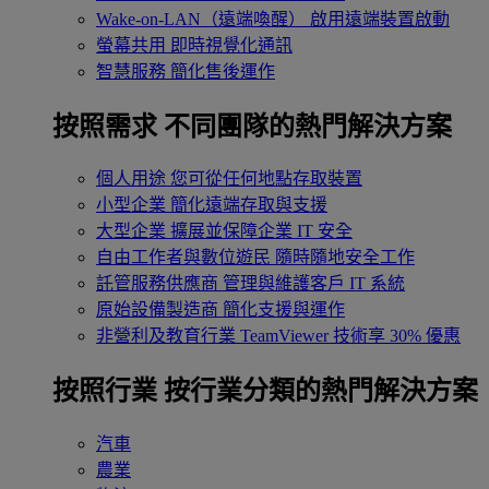
Wake-on-LAN（遠端喚醒）
啟用遠端裝置啟動
螢幕共用
即時視覺化通訊
智慧服務
簡化售後運作
按照需求
不同團隊的熱門解決方案
個人用途
您可從任何地點存取裝置
小型企業
簡化遠端存取與支援
大型企業
擴展並保障企業 IT 安全
自由工作者與數位遊民
隨時隨地安全工作
託管服務供應商
管理與維護客戶 IT 系統
原始設備製造商
簡化支援與運作
非營利及教育行業
TeamViewer 技術享 30% 優惠
按照行業
按行業分類的熱門解決方案
汽車
農業