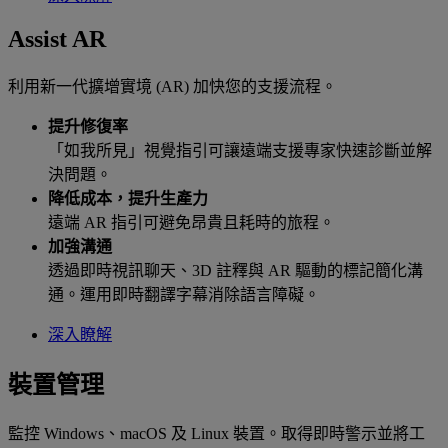
Assist AR
利用新一代擴增實境 (AR) 加快您的支援流程。
提升修復率
「如我所見」視覺指引可讓遠端支援專家快速診斷並解
決問題。
降低成本，提升生產力
遠端 AR 指引可避免昂貴且耗時的旅程。
加強溝通
透過即時視訊聊天、3D 註釋與 AR 驅動的標記簡化溝
通。運用即時翻譯字幕消除語言障礙。
深入瞭解
裝置管理
監控 Windows、macOS 及 Linux 裝置。取得即時警示並將工