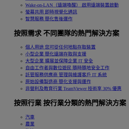
Wake-on-LAN（遠端喚醒）
啟用遠端裝置啟動
螢幕共用
即時視覺化通訊
智慧服務
簡化售後運作
按照需求
不同團隊的熱門解決方案
個人用途
您可從任何地點存取裝置
小型企業
簡化遠端存取與支援
大型企業
擴展並保障企業 IT 安全
自由工作者與數位遊民
隨時隨地安全工作
託管服務供應商
管理與維護客戶 IT 系統
原始設備製造商
簡化支援與運作
非營利及教育行業
TeamViewer 技術享 30% 優惠
按照行業
按行業分類的熱門解決方案
汽車
農業