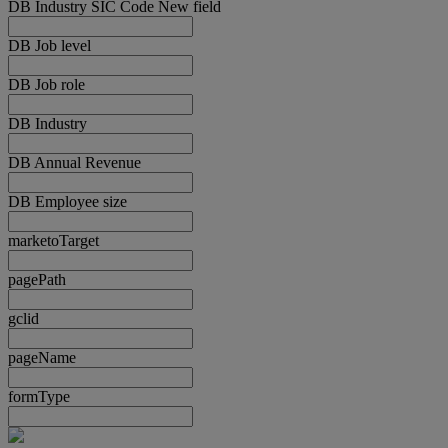
DB Industry SIC Code New field
DB Job level
DB Job role
DB Industry
DB Annual Revenue
DB Employee size
marketoTarget
pagePath
gclid
pageName
formType