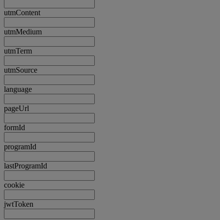
utmContent
utmMedium
utmTerm
utmSource
language
pageUrl
formId
programId
lastProgramId
cookie
jwtToken