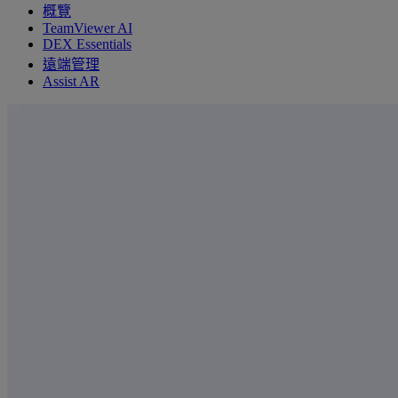
概覽
TeamViewer AI
DEX Essentials
遠端管理
Assist AR