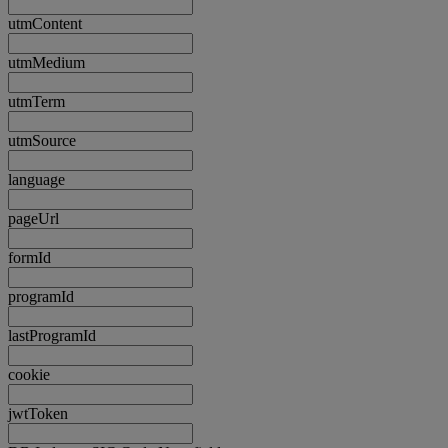
utmContent
utmMedium
utmTerm
utmSource
language
pageUrl
formId
programId
lastProgramId
cookie
jwtToken