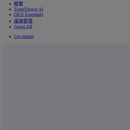
概覽
TeamViewer AI
DEX Essentials
遠端管理
Assist AR
Get started