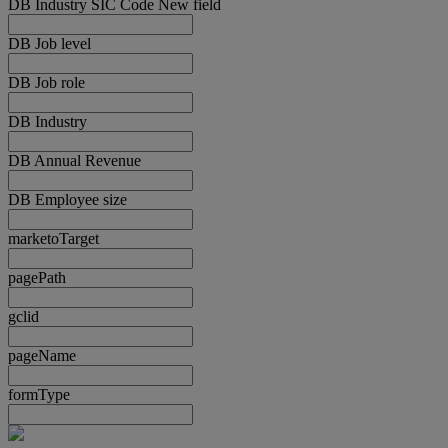
DB Industry SIC Code New field
DB Job level
DB Job role
DB Industry
DB Annual Revenue
DB Employee size
marketoTarget
pagePath
gclid
pageName
formType