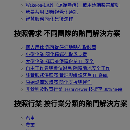
Wake-on-LAN（遠端喚醒）
啟用遠端裝置啟動
螢幕共用
即時視覺化通訊
智慧服務
簡化售後運作
按照需求
不同團隊的熱門解決方案
個人用途
您可從任何地點存取裝置
小型企業
簡化遠端存取與支援
大型企業
擴展並保障企業 IT 安全
自由工作者與數位遊民
隨時隨地安全工作
託管服務供應商
管理與維護客戶 IT 系統
原始設備製造商
簡化支援與運作
非營利及教育行業
TeamViewer 技術享 30% 優惠
按照行業
按行業分類的熱門解決方案
汽車
農業