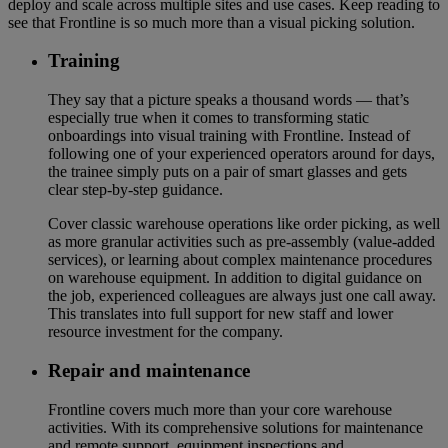
deploy and scale across multiple sites and use cases. Keep reading to
see that Frontline is so much more than a visual picking solution.
Training
They say that a picture speaks a thousand words — that’s
especially true when it comes to transforming static
onboardings into visual training with Frontline. Instead of
following one of your experienced operators around for days,
the trainee simply puts on a pair of smart glasses and gets
clear step-by-step guidance.
Cover classic warehouse operations like order picking, as well
as more granular activities such as pre-assembly (value-added
services), or learning about complex maintenance procedures
on warehouse equipment. In addition to digital guidance on
the job, experienced colleagues are always just one call away.
This translates into full support for new staff and lower
resource investment for the company.
Repair and maintenance
Frontline covers much more than your core warehouse
activities. With its comprehensive solutions for maintenance
and remote support, equipment inspections and