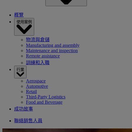
概覽
使用案例
物流與倉儲
Manufacturing and assembly
Maintenance and inspection
Remote assistance
訓練和入職
行業
Aerospace
Automotive
Retail
Third-Party Logistics
Food and Beverage
成功故事
聯絡銷售人員