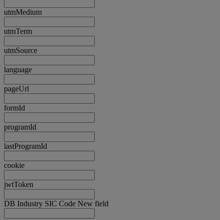
utmMedium
utmTerm
utmSource
language
pageUrl
formId
programId
lastProgramId
cookie
jwtToken
DB Industry SIC Code New field