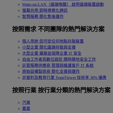
Wake-on-LAN（遠端喚醒）
啟用遠端裝置啟動
螢幕共用
即時視覺化通訊
智慧服務
簡化售後運作
按照需求
不同團隊的熱門解決方案
個人用途
您可從任何地點存取裝置
小型企業
簡化遠端存取與支援
大型企業
擴展並保障企業 IT 安全
自由工作者與數位遊民
隨時隨地安全工作
託管服務供應商
管理與維護客戶 IT 系統
原始設備製造商
簡化支援與運作
非營利及教育行業
TeamViewer 技術享 30% 優惠
按照行業
按行業分類的熱門解決方案
汽車
農業